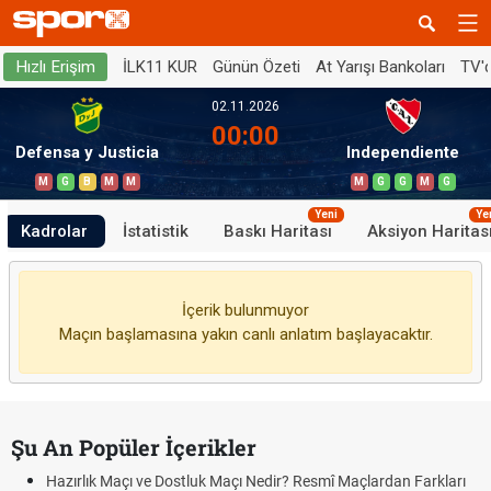
İLK11 KUR
Günün Özeti
At Yarışı Bankoları
TV'
Hızlı Erişim
02.11.2026
00:00
Defensa y Justicia
Independiente
M
G
B
M
M
M
G
G
M
G
Yeni
Ye
Kadrolar
İstatistik
Baskı Haritası
Aksiyon Haritas
İçerik bulunmuyor
Maçın başlamasına yakın canlı anlatım başlayacaktır.
Şu An Popüler İçerikler
Hazırlık Maçı ve Dostluk Maçı Nedir? Resmî Maçlardan Farkları