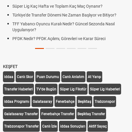
Süper Lig Kaç Hafta ve Toplam Kaç Maç Oynanır?
Türkiye'de Transfer Dönemi Ne Zaman Başlıyor ve Bitiyor?
TFF Yabancı Oyuncu Kuralı Nedir? Güncel Sezonda Nasıl
Uygulanıyor?
PFDK Nedir? PFDK Açılımı, Görevleri ve Karar Süreci
KEŞFET
iddaa
Canlı Skor
Puan Durumu
Canlı Anlatım
At Yarışı
Transfer Haberleri
TV'de Bugün
Süper Lig Fikstür
Süper Lig Haberleri
iddaa Programı
Galatasaray
Fenerbahçe
Beşiktaş
Trabzonspor
Galatasaray Transfer
Fenerbahçe Transfer
Beşiktaş Transfer
Trabzonspor Transfer
Canlı İzle
iddaa Sonuçları
Aktif Sayaç