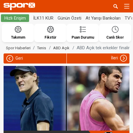
İLK11 KUR
Günün Özeti
At Yarışı Bankoları
TV'
Hızlı Erişim
Takımım
Fikstür
Puan Durumu
Canlı Skor
ABD Açık tek erkekler finalind
Spor Haberleri
Tenis
ABD Açık
İleri
Geri