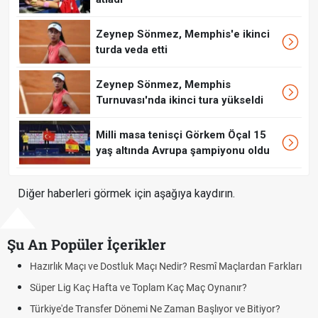
Zeynep Sönmez, Memphis'e ikinci
turda veda etti
Zeynep Sönmez, Memphis
Turnuvası'nda ikinci tura yükseldi
Milli masa tenisçi Görkem Öçal 15
yaş altında Avrupa şampiyonu oldu
Diğer haberleri görmek için aşağıya kaydırın.
Şu An Popüler İçerikler
Maçı ve Dostluk Maçı Nedir? Resmî Maçlardan Farkları
Puan Durumu
g Kaç Hafta ve Toplam Kaç Maç Oynanır?
Skor Ne Dem
e Transfer Dönemi Ne Zaman Başlıyor ve Bitiyor?
Futbol Nasıl