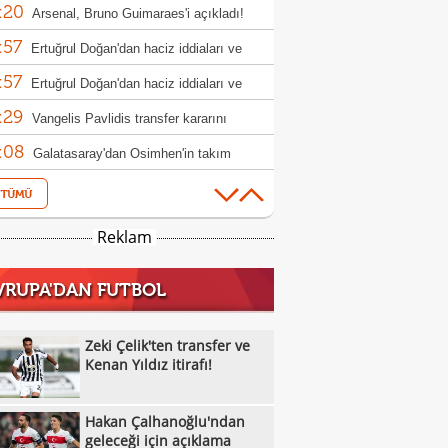
:20
aku
Arsenal, Bruno Guimaraes'i açıkladı!
:57
Ertuğrul Doğan'dan haciz iddiaları ve
:57
h açıklaması
Ertuğrul Doğan'dan haciz iddiaları ve
:29
h açıklaması
Vangelis Pavlidis transfer kararını
:08
nda verdi!
Galatasaray'dan Osimhen'in takım
:56
daşına teklif hazırlığı!
Zeki Çelik'ten transfer ve Kenan Yıldız
:39
ı!
Fenerbahçe'de Semedo takımdan
Reklam
:17
abilir! İşte nedeni
Beşiktaş'ta Felix Uduokhai'ye sürpriz
VRUPA'DAN FUTBOL
:15
!
Can Uzun transferinde kritik aşama: Fark
:02
lyon euro
Milli sporcu İlke Özyüksel Mihrioğlu,
Zeki Çelik'ten transfer ve
:56
pa şampiyonu oldu
Kenan Yıldız itirafı!
Trabzonspor'dan Parrott hamlesi
:33
Galatasaray'da transfer çıkmazının
Hakan Çalhanoğlu'ndan
:29
bi: 'Osimhen'
Beşiktaş'a büyük indirim: Pierre-Emile
geleceği için açıklama