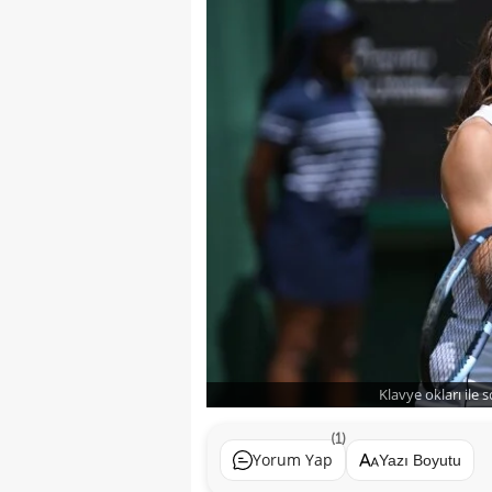
Klavye okları ile 
(1)
Yorum Yap
Yazı Boyutu