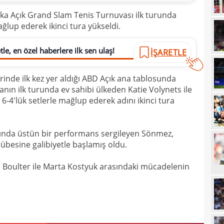
11
Höjb
ika Açık Grand Slam Tenis Turnuvası ilk turunda
ağlup ederek ikinci tura yükseldi.
10
yanı
10
soru
le, en özel haberlere ilk sen ulaş!
İŞARETLE
10
yıld
rinde ilk kez yer aldığı ABD Açık ana tablosunda
10
vanın ilk turunda ev sahibi ülkeden Katie Volynets ile
10
 6-4'lük setlerle mağlup ederek adını ikinci tura
10
"Sen
10
sında üstün bir performans sergileyen Sönmez,
vazg
übesine galibiyetle başlamış oldu.
10
açı
tie Boulter ile Marta Kostyuk arasındaki mücadelenin
09
09
00
Endr
00
Coşk