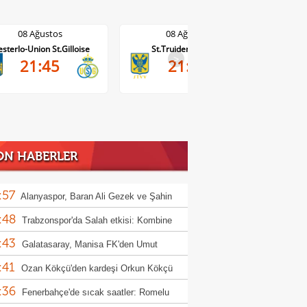
08 Ağustos
08 Ağustos
sterlo-Union St.Gilloise
St.Truiden-Lommel
Standar
>
21:45
21:45
ON HABERLER
:57
Alanyaspor, Baran Ali Gezek ve Şahin
:48
i kadrosuna kattı
Trabzonspor'da Salah etkisi: Kombine
:43
şlarında rekor!
Galatasaray, Manisa FK'den Umut
:41
m'i kadrosuna kattı
Ozan Kökçü'den kardeşi Orkun Kökçü
:36
 açıklama!
Fenerbahçe'de sıcak saatler: Romelu