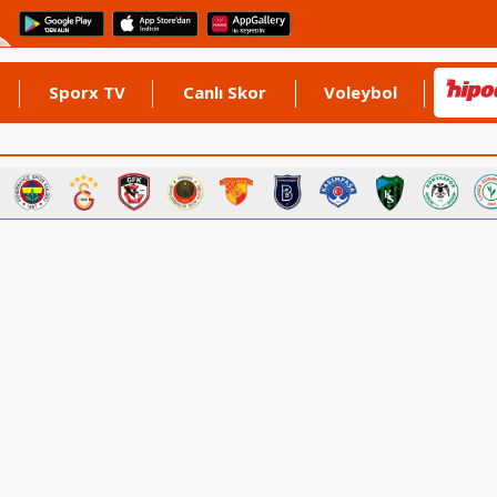
Sporx TV
Canlı Skor
Voleybol