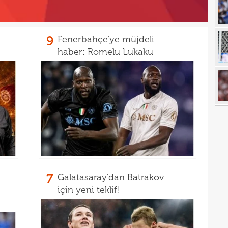
00
"Fib
00
Arau
9
Fenerbahçe'ye müjdeli
00
kon
haber: Romelu Lukaku
00
kaldı
00
fina
23
tale
23
bird
23
22
kattı
22
anda
7
Galatasaray'dan Batrakov
için yeni teklif!
22
21
21
Luk