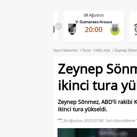
08 Ağustos
08 Ağustos
Darmstadt-Holstein Kiel
V. Guimaraes-Arouca
0-2
<
20:00
DA
Spor Haberleri
Tenis
ABD Açık
Zeynep Sönmez
Zeynep Sönm
ikinci tura y
Zeynep Sönmez, ABD'li rakibi K
ikinci tura yükseldi.
26 Ağustos 2025 07:58
| Son Güncelleme T