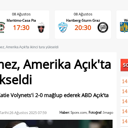
08 Ağustos
08 Ağustos
Maritimo-Casa Pia
Hartberg-Sturm Graz
We
17:30
20:30
, Amerika Açık'ta ikinci tura yükseldi
ez, Amerika Açık'ta
S
ükseldi
14
14
Dik'
atie Volynets'i 2-0 mağlup ederek ABD Açık'ta
14
satı
14
Erde
arihi:
26 Ağustos 2025 07:59
Haber:
Sporx.com,
Fotoğraf:
Imago
14
için