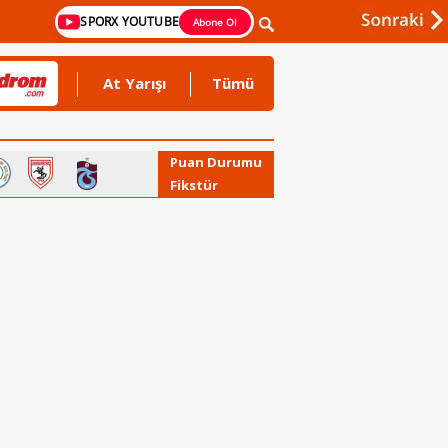
SPORX YOUTUBE
Abone Ol
At Yarışı
Tümü
Puan Durumu
Fikstür