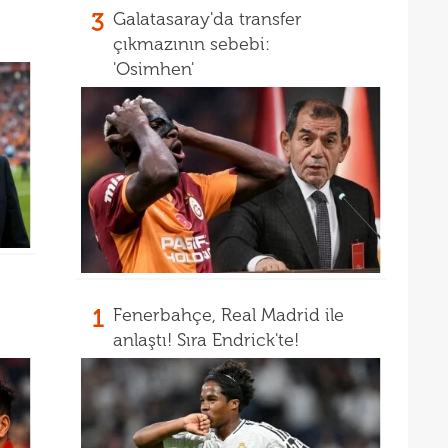
18
Unit
3
Galatasaray'da transfer
18
çıkmazının sebebi:
oyun
'Osimhen'
18
İsve
18
1
Fenerbahçe, Real Madrid ile
anlaştı! Sıra Endrick'te!