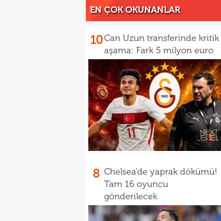
EN ÇOK OKUNANLAR
10
Can Uzun transferinde kritik
aşama: Fark 5 milyon euro
8
Chelsea'de yaprak dökümü!
Tam 16 oyuncu
gönderilecek