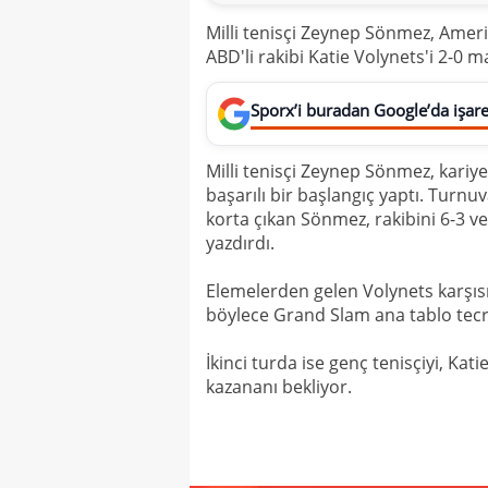
Milli tenisçi Zeynep Sönmez, Amer
ABD'li rakibi Katie Volynets'i 2-0 m
Sporx’i buradan Google’da işaret
Milli tenisçi Zeynep Sönmez, kariye
başarılı bir başlangıç yaptı. Turnu
korta çıkan Sönmez, rakibini 6-3 ve
yazdırdı.
Elemelerden gelen Volynets karşı
böylece Grand Slam ana tablo tecr
İkinci turda ise genç tenisçiyi, Ka
kazananı bekliyor.