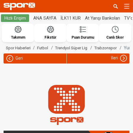
ANA SAYFA
İLK11 KUR
At Yarışı Bankoları
TV'
Hızlı Erişim
Takımım
Fikstür
Puan Durumu
Canlı Skor
Yuna
Spor Haberleri
Futbol
Trendyol Süper Lig
Trabzonspor
İleri
Geri