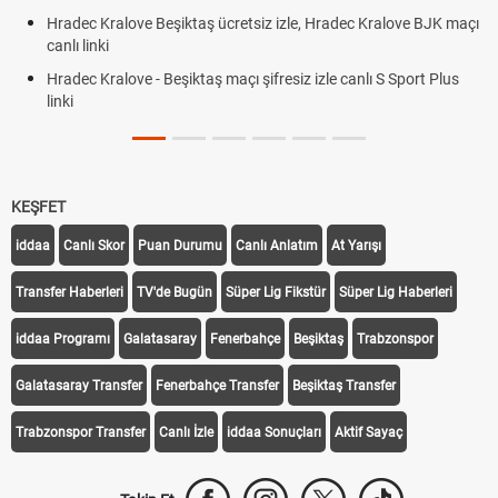
Röveşat
ec Kralove Beşiktaş ücretsiz izle, Hradec Kralove BJK maçı
Plonjon
 linki
ec Kralove - Beşiktaş maçı şifresiz izle canlı S Sport Plus
KEŞFET
iddaa
Canlı Skor
Puan Durumu
Canlı Anlatım
At Yarışı
Transfer Haberleri
TV'de Bugün
Süper Lig Fikstür
Süper Lig Haberleri
iddaa Programı
Galatasaray
Fenerbahçe
Beşiktaş
Trabzonspor
Galatasaray Transfer
Fenerbahçe Transfer
Beşiktaş Transfer
Trabzonspor Transfer
Canlı İzle
iddaa Sonuçları
Aktif Sayaç