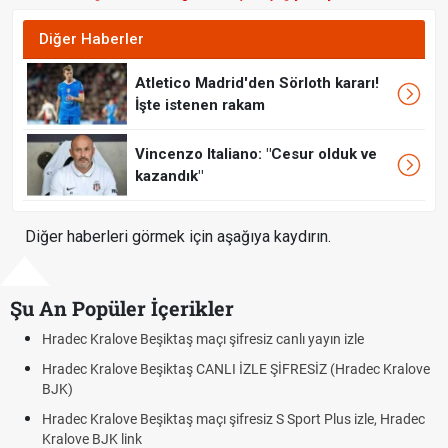
Diğer Haberler
Atletico Madrid'den Sörloth kararı!
İşte istenen rakam
Vincenzo Italiano: "Cesur olduk ve
kazandık"
Diğer haberleri görmek için aşağıya kaydırın.
Şu An Popüler İçerikler
ec Kralove Beşiktaş maçı şifresiz canlı yayın izle
Hradec K
ec Kralove Beşiktaş CANLI İZLE ŞİFRESİZ (Hradec Kralove
Hradec 
)
BJK lin
ec Kralove Beşiktaş maçı şifresiz S Sport Plus izle, Hradec
Trivela 
ove BJK link