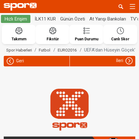
İLK11 KUR
Günün Özeti
At Yarışı Bankoları
TV'
Hızlı Erişim
Takımım
Fikstür
Puan Durumu
Canlı Skor
UEFA'dan Hüseyin Göçek'e
Spor Haberleri
Futbol
EURO2016
İleri
Geri