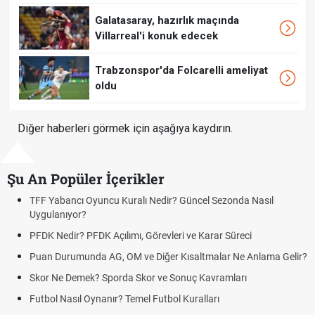
Galatasaray, hazırlık maçında
Villarreal'i konuk edecek
Trabzonspor'da Folcarelli ameliyat
oldu
Diğer haberleri görmek için aşağıya kaydırın.
Şu An Popüler İçerikler
TFF Yabancı Oyuncu Kuralı Nedir? Güncel Sezonda Nasıl
D
Uygulanıyor?
U
PFDK Nedir? PFDK Açılımı, Görevleri ve Karar Süreci
D
T
Puan Durumunda AG, OM ve Diğer Kısaltmalar Ne Anlama Gelir?
M
Skor Ne Demek? Sporda Skor ve Sonuç Kavramları
H
Futbol Nasıl Oynanır? Temel Futbol Kuralları
H