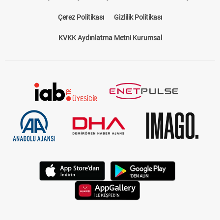
Bize Ulaşın
Künye
Kariyer
About US
Yasal Uyarı
Çerez Politikası
Gizlilik Politikası
KVKK Aydınlatma Metni Kurumsal