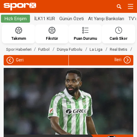
İLK11 KUR
Günün Özeti
At Yarışı Bankoları
TV'
Hızlı Erişim
Takımım
Fikstür
Puan Durumu
Canlı Skor
R
Spor Haberleri
Futbol
Dünya Futbolu
La Liga
Real Betis
İleri
Geri