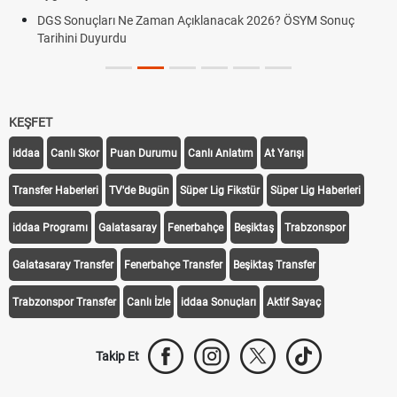
DGS Sonuçları Ne Zaman Açıklanacak 2026? ÖSYM Sonuç
Tarihini Duyurdu
KEŞFET
iddaa
Canlı Skor
Puan Durumu
Canlı Anlatım
At Yarışı
Transfer Haberleri
TV'de Bugün
Süper Lig Fikstür
Süper Lig Haberleri
iddaa Programı
Galatasaray
Fenerbahçe
Beşiktaş
Trabzonspor
Galatasaray Transfer
Fenerbahçe Transfer
Beşiktaş Transfer
Trabzonspor Transfer
Canlı İzle
iddaa Sonuçları
Aktif Sayaç
Takip Et