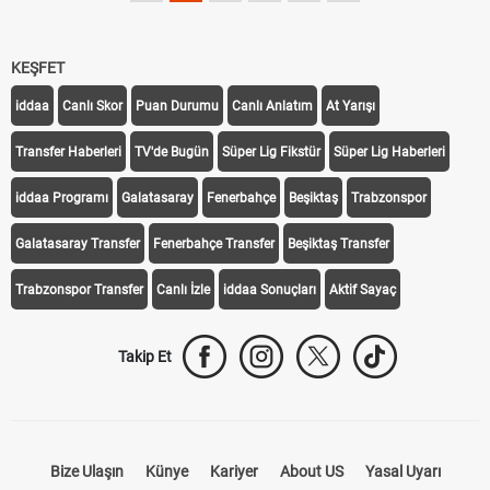
KEŞFET
iddaa
Canlı Skor
Puan Durumu
Canlı Anlatım
At Yarışı
Transfer Haberleri
TV'de Bugün
Süper Lig Fikstür
Süper Lig Haberleri
iddaa Programı
Galatasaray
Fenerbahçe
Beşiktaş
Trabzonspor
Galatasaray Transfer
Fenerbahçe Transfer
Beşiktaş Transfer
Trabzonspor Transfer
Canlı İzle
iddaa Sonuçları
Aktif Sayaç
Takip Et
Bize Ulaşın
Künye
Kariyer
About US
Yasal Uyarı