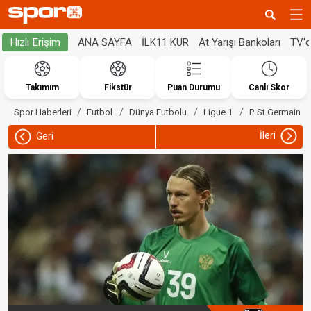
ANA SAYFA
İLK11 KUR
At Yarışı Bankoları
TV'
Hızlı Erişim
Takımım
Fikstür
Puan Durumu
Canlı Skor
Spor Haberleri
Futbol
Dünya Futbolu
Ligue 1
P. St Germain
İleri
Geri