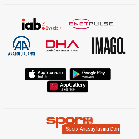
Sporx Anasayfasına Dön
Sporx Anasayfasına Dön