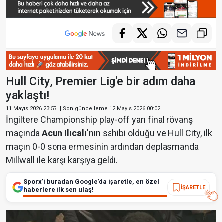
Hull City, Premier Lig'e bir adım daha
yaklaştı!
11 Mayıs 2026 23:57
|| Son güncelleme
12 Mayıs 2026 00:02
İngiltere Championship play-off yarı final rövanş
maçında
Acun Ilıcalı
'nın sahibi olduğu ve Hull City, ilk
maçın 0-0 sona ermesinin ardından deplasmanda
Millwall ile karşı karşıya geldi.
Sporx’i buradan Google’da işaretle, en özel
İŞARETLE
haberlere ilk sen ulaş!