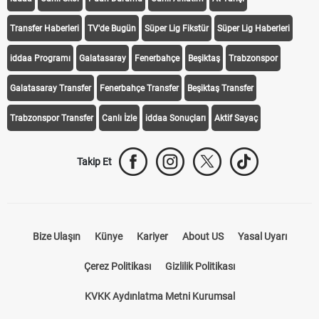
Transfer Haberleri
TV'de Bugün
Süper Lig Fikstür
Süper Lig Haberleri
iddaa Programı
Galatasaray
Fenerbahçe
Beşiktaş
Trabzonspor
Galatasaray Transfer
Fenerbahçe Transfer
Beşiktaş Transfer
Trabzonspor Transfer
Canlı İzle
iddaa Sonuçları
Aktif Sayaç
Takip Et
Bize Ulaşın
Künye
Kariyer
About US
Yasal Uyarı
Çerez Politikası
Gizlilik Politikası
KVKK Aydınlatma Metni Kurumsal