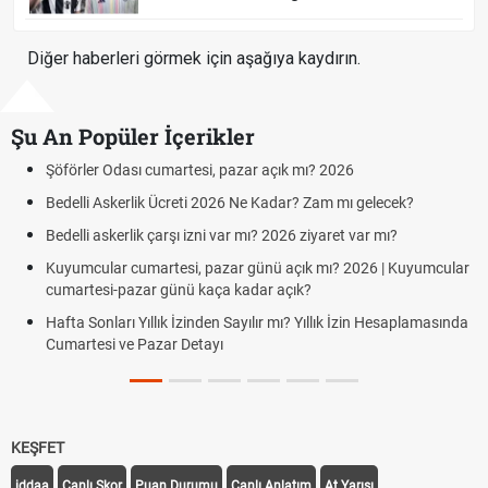
Diğer haberleri görmek için aşağıya kaydırın.
Şu An Popüler İçerikler
azar açık mı? 2026
Aras Kargo Cumartesi-pazar a
Cumartesi çalışma saatleri!
6 Ne Kadar? Zam mı gelecek?
Hazırlık Maçı ve Dostluk Maçı 
ar mı? 2026 ziyaret var mı?
Süper Lig Kaç Hafta ve Topla
r günü açık mı? 2026 | Kuyumcular
kadar açık?
Türkiye'de Transfer Dönemi Ne 
Sayılır mı? Yıllık İzin Hesaplamasında
TFF Yabancı Oyuncu Kuralı Ned
Uygulanıyor?
KEŞFET
iddaa
Canlı Skor
Puan Durumu
Canlı Anlatım
At Yarışı