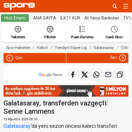
ANA SAYFA
İLK11 KUR
At Yarışı Bankoları
TV'
Hızlı Erişim
Takımım
Fikstür
Puan Durumu
Canlı Skor
Galat
Spor Haberleri
Futbol
Trendyol Süper Lig
Galatasaray
İleri
Geri
Galatasaray, transferden vazgeçti:
Senne Lammens
10 Ağustos 2025 00:16
Galatasaray
'da yeni sezon öncesi kaleci transferi