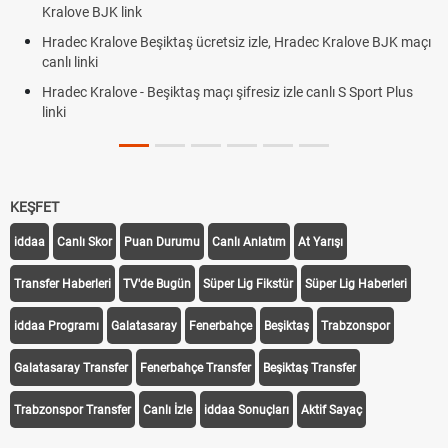
Kralove BJK link
Hradec Kralove Beşiktaş ücretsiz izle, Hradec Kralove BJK maçı
canlı linki
Hradec Kralove - Beşiktaş maçı şifresiz izle canlı S Sport Plus
linki
KEŞFET
iddaa
Canlı Skor
Puan Durumu
Canlı Anlatım
At Yarışı
Transfer Haberleri
TV'de Bugün
Süper Lig Fikstür
Süper Lig Haberleri
iddaa Programı
Galatasaray
Fenerbahçe
Beşiktaş
Trabzonspor
Galatasaray Transfer
Fenerbahçe Transfer
Beşiktaş Transfer
Trabzonspor Transfer
Canlı İzle
iddaa Sonuçları
Aktif Sayaç