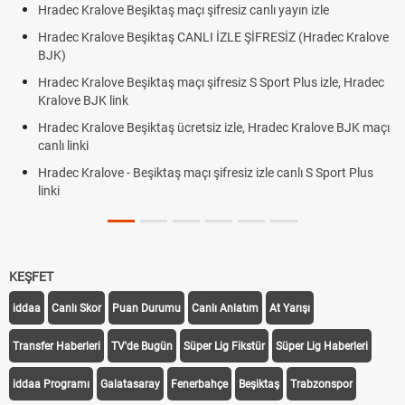
n izle
Hradec Kralove - Beşiktaş maçı şifresiz izle canlı t
 (Hradec Kralove
Hradec Kralove Beşiktaş maçı şifresiz tv100 izle,
BJK link
lus izle, Hradec
Trivela Nedir? Trivela Vuruşu Nasıl Yapılır?
Röveşata Nedir? Röveşata Vuruşu Nasıl Yapılır?
 Kralove BJK maçı
Plonjon Nedir? Kalecilikte Plonjon Hareketi Nasıl Ya
lı S Sport Plus
KEŞFET
iddaa
Canlı Skor
Puan Durumu
Canlı Anlatım
At Yarışı
Transfer Haberleri
TV'de Bugün
Süper Lig Fikstür
Süper Lig Haberleri
iddaa Programı
Galatasaray
Fenerbahçe
Beşiktaş
Trabzonspor