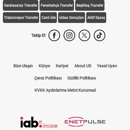
Galatasaray Transfer
Fenerbahçe Transfer
Beşiktaş Transfer
Trabzonspor Transfer
Canlı İzle
iddaa Sonuçları
Aktif Sayaç
Takip Et
Bize Ulaşın
Künye
Kariyer
About US
Yasal Uyarı
Çerez Politikası
Gizlilik Politikası
KVKK Aydınlatma Metni Kurumsal