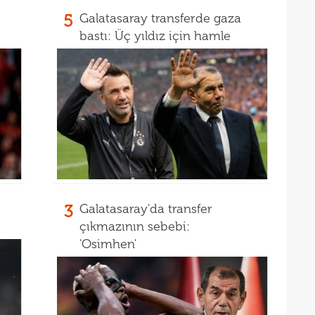
10
açı
5
Galatasaray transferde gaza
09
bastı: Üç yıldız için hamle
09
00
Endr
Coşk
3
Galatasaray'da transfer
çıkmazının sebebi:
'Osimhen'