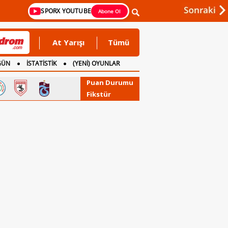
SPORX YOUTUBE
Abone Ol
At Yarışı
Tümü
GÜN
İSTATİSTİK
(YENİ) OYUNLAR
Puan Durumu
Fikstür