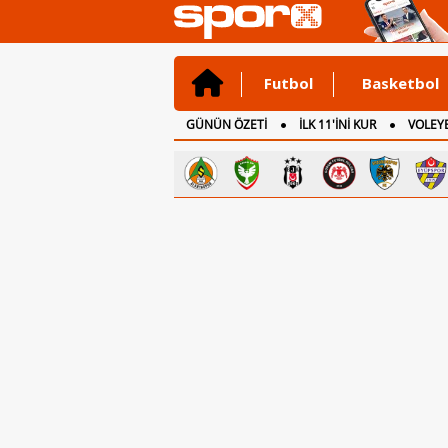
Futbol
Basketbol
GÜNÜN ÖZETİ
İLK 11'İNİ KUR
VOLEYB
CANLI ANLATIM
İNGİLTERE