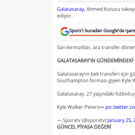
Galatasaray
, Ahmed Kutucu takviy
ediyor.
Sporx’i buradan Google’da işaret
Sarı-kırmızılılar, ara transfer dö
GALATASARAY'IN GÜNDEMİNDEKİ 
Galatasaray'ın bek transferi için gü
Southampton forması giyen Kyle Wal
Galatasaray, 27 yaşındaki futbolcu
Kyle Walker-Peters👀
pic.twitter
— Sporxtv (@sporxtv)
January 25,
GÜNCEL PİYASA DEĞERİ