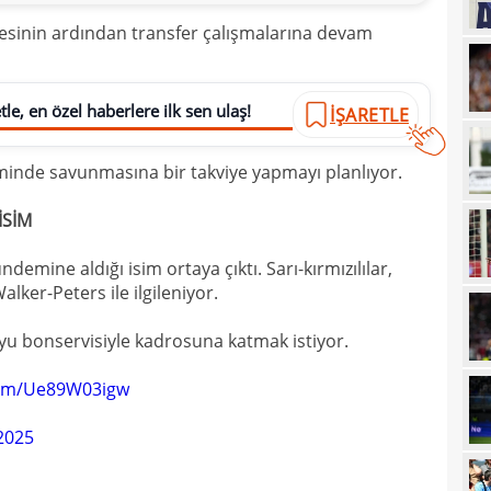
17
açık
esinin ardından transfer çalışmalarına devam
17
17
le, en özel haberlere ilk sen ulaş!
İŞARETLE
17
5 yı
neminde savunmasına bir takviye yapmayı planlıyor.
16
aldı
16
kattı
İSİM
16
trans
ndemine aldığı isim ortaya çıktı. Sarı-kırmızılılar,
16
ker-Peters ile ilgileniyor.
haya
15
yu bonservisiyle kadrosuna katmak istiyor.
15
euro
.com/Ue89W03igw
15
 2025
15
görd
15
Bran