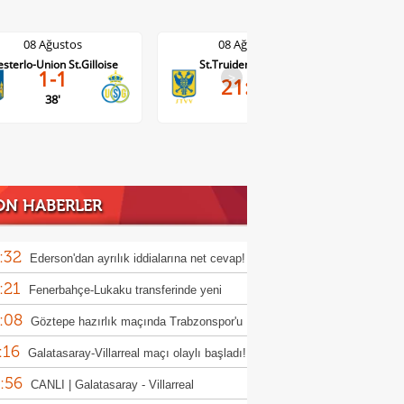
08 Ağustos
08 Ağustos
sterlo-Union St.Gilloise
St.Truiden-Lommel
Standar
1-1
>
21:45
38'
ON HABERLER
:32
Ederson'dan ayrılık iddialarına net cevap!
:21
Fenerbahçe-Lukaku transferinde yeni
:08
şme
Göztepe hazırlık maçında Trabzonspor'u
:16
i!
Galatasaray-Villarreal maçı olaylı başladı!
:56
CANLI | Galatasaray - Villarreal