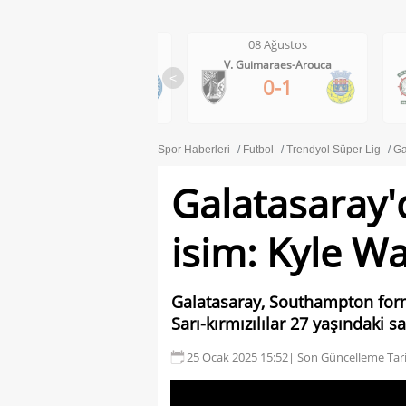
08 Ağustos
08 Ağustos
Darmstadt-Holstein Kiel
V. Guimaraes-Arouca
<
2-2
0-1
Spor Haberleri
Futbol
Trendyol Süper Lig
Ga
Galatasaray
isim: Kyle W
Galatasaray, Southampton forma
Sarı-kırmızılılar 27 yaşındaki 
25 Ocak 2025 15:52
| Son Güncelleme Tari