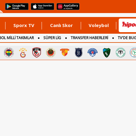
Sporx TV
Canlı Skor
Voleybol
OL MİLLİ TAKIMLAR
SÜPER LİG
TRANSFER HABERLERİ
TV'DE BU