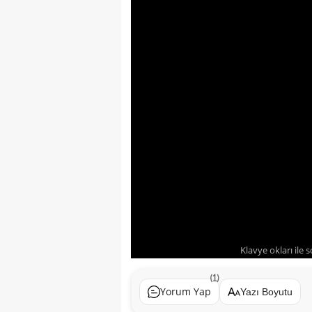
Klavye okları ile 
(1)
Yorum Yap
Yazı Boyutu