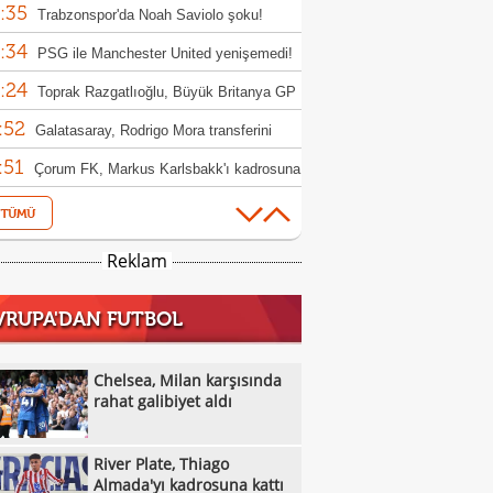
:35
Trabzonspor'da Noah Saviolo şoku!
:34
na devam edemedi
PSG ile Manchester United yenişemedi!
:24
Toprak Razgatlıoğlu, Büyük Britanya GP
:52
nt yarışını 20. sırada tamamladı
Galatasaray, Rodrigo Mora transferini
:51
iyor!
Çorum FK, Markus Karlsbakk'ı kadrosuna
:45
Bandırmaspor sezona 3 puanla başladı!
:43
Down Judo Milli Takımı, İsveç'te dünya
Reklam
:24
iyonu oldu
Galatasaray'ın stoper adayları belli oldu
VRUPA'DAN FUTBOL
:23
Ferhat Akbaş, Asya'da yılın başantrenörü
:17
ldi
Gaziantep Basketbol'un yeni başkanı
Chelsea, Milan karşısında
:11
n Karakuzulu
rahat galibiyet aldı
Brighton, Roma'yı farklı geçti!
:16
Frankfurt, hazırlık maçında Hull City'yi
River Plate, Thiago
:44
up etti!
Kasımpaşa, Muhammed Emin Bektaş'ı
Almada'yı kadrosuna kattı