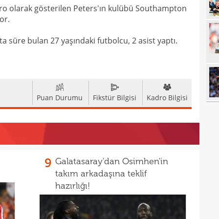
ro olarak gösterilen Peters'ın kulübü Southampton
15
kayb
or.
14
Dar
süre bulan 27 yaşındaki futbolcu, 2 asist yaptı.
14
Dik'
14
satı
14
Erde
Puan Durumu
Fikstür Bilgisi
Kadro Bilgisi
14
için
13
13
Sala
13
sonu
9
Galatasaray'dan Osimhen'in
12
arka
takım arkadaşına teklif
12
hazırlığı!
itiraf
12
ayrıl
12
talip