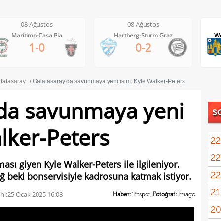
08 Ağustos
08 Ağustos
Maritimo-Casa Pia
Hartberg-Sturm Graz
We
1-0
0-2
latasaray
Galatasaray'da savunmaya yeni isim: Kyle Walker-Peters
'da savunmaya yeni
S
alker-Peters
22
22
sı giyen Kyle Walker-Peters ile ilgileniyor.
22
sağ beki bonservisiyle kadrosuna katmak istiyor.
geli
21
geçt
hi:
25 Ocak 2025 16:08
Haber:
Trtspor,
Fotoğraf:
Imago
20