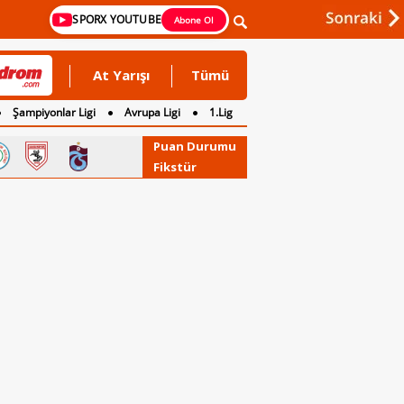
SPORX YOUTUBE
Abone Ol
At Yarışı
Tümü
Şampiyonlar Ligi
Avrupa Ligi
1.Lig
Puan Durumu
Fikstür