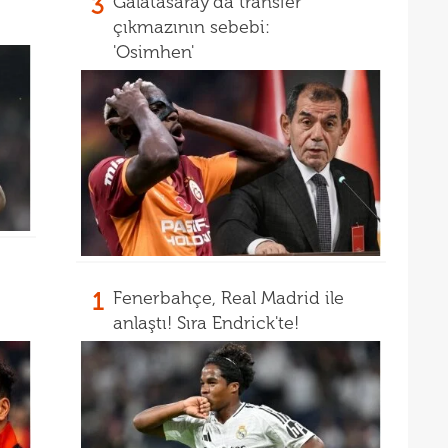
3
Galatasaray'da transfer
çıkmazının sebebi:
'Osimhen'
1
Fenerbahçe, Real Madrid ile
anlaştı! Sıra Endrick'te!