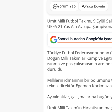
Yorum Yap
Yazı Boyutu
Ümit Milli Futbol Takımı, 9 Eylül S
UEFA 21 Yaş Altı Avrupa Şampiyonas
Sporx’i buradan Google’da işaret
Türkiye Futbol Federasyonundan (T
Doğan Milli Takımlar Kamp ve Eğit
ısınma ve pas çalışmasının ardında
duruldu.
Millilerin idmanının bir bölümünü
teknik direktör Egemen Korkmaz'a b
Ay-yıldızlılar, çalışmalarına bug
Ümit Milli Takım'ın Hırvatistan ma