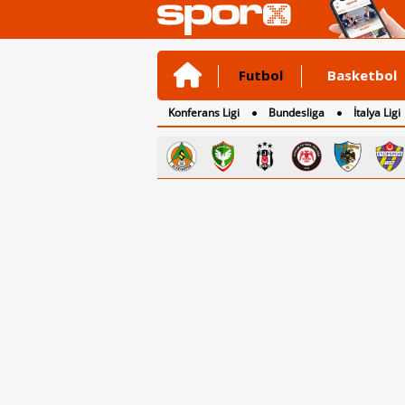
Futbol
Basketbol
Konferans Ligi
Bundesliga
İtalya Ligi
2. Lig
3. Lig