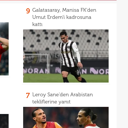
11
9
Galatasaray, Manisa FK'den
Avru
Umut Erdem'i kadrosuna
11
kattı
11
sebe
11
Höjb
10
yanı
10
soru
10
yıld
10
10
7
Leroy Sane'den Arabistan
10
"Sen
tekliflerine yanıt
10
vazg
10
açı