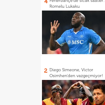
4
Fenerbahçe'de sıcak saatler:
Romelu Lukaku
2
Diego Simeone, Victor
Osimhen'den vazgeçmiyor!