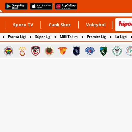
Sporx TV
Canlı Skor
Voleybol
Fransa Ligi
Süper Lig
Milli Takım
Premier Lig
La Liga