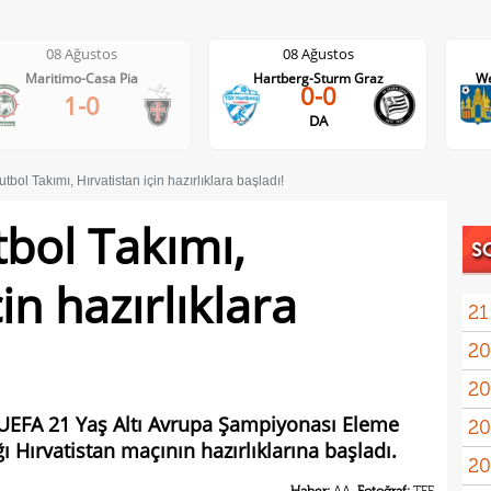
08 Ağustos
08 Ağustos
Hartberg-Sturm Graz
Westerlo-Union St.Gilloise
0-0
21:45
DA
utbol Takımı, Hırvatistan için hazırlıklara başladı!
tbol Takımı,
S
in hazırlıklara
21
20
20
7 UEFA 21 Yaş Altı Avrupa Şampiyonası Eleme
20
Oyu
 Hırvatistan maçının hazırlıklarına başladı.
20