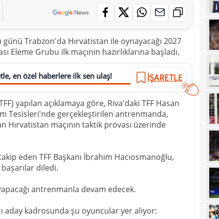
17
17
5 yı
alı günü Trabzon'da Hırvatistan ile oynayacağı 2027
16
aldı
ı Eleme Grubu ilk maçının hazırlıklarına başladı.
16
kattı
le, en özel haberlere ilk sen ulaş!
İŞARETLE
16
trans
16
haya
FF) yapılan açıklamaya göre, Riva'daki TFF Hasan
15
im Tesisleri'nde gerçekleştirilen antrenmanda,
n Hırvatistan maçının taktik provası üzerinde
15
euro
15
 takip eden TFF Başkanı İbrahim Hacıosmanoğlu,
15
görd
aşarılar diledi.
15
Bran
ün yapacağı antrenmanla devam edecek.
15
kayb
çı aday kadrosunda şu oyuncular yer alıyor:
14
Dar