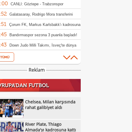
:00
nt yarışını 20. sırada tamamladı
CANLI: Göztepe - Trabzonspor
:52
Galatasaray, Rodrigo Mora transferini
:51
iyor!
Çorum FK, Markus Karlsbakk'ı kadrosuna
:45
Bandırmaspor sezona 3 puanla başladı!
:43
Down Judo Milli Takımı, İsveç'te dünya
:24
iyonu oldu
Galatasaray'ın stoper adayları belli oldu
:23
Ferhat Akbaş, Asya'da yılın başantrenörü
Reklam
:17
ldi
Gaziantep Basketbol'un yeni başkanı
VRUPA'DAN FUTBOL
:11
n Karakuzulu
Brighton, Roma'yı farklı geçti!
:16
Frankfurt, hazırlık maçında Hull City'yi
Chelsea, Milan karşısında
:44
up etti!
rahat galibiyet aldı
Kasımpaşa, Muhammed Emin Bektaş'ı
:40
ladı!
Boluspor'da 2 yeni transfer
River Plate, Thiago
:36
Samsunspor, Kasımpaşa'yı mağlup etti!
Almada'yı kadrosuna kattı