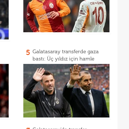
09
09
00
Endr
00
Coşk
"Fib
5
Galatasaray transferde gaza
bastı: Üç yıldız için hamle