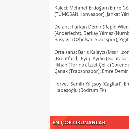
Kaleci: Mehmet Erdoğan (Emre Gök
(TÜMOSAN Konyaspor), Jankat Yılm
Defans: Furkan Demir (Rapid Wien)
(Anderlecht), Berkay Yılmaz (Nür
Başyiğit (Özbelsan Sivasspor), Yiğ
Orta saha: Barış Kalaycı (Mısırlı.
(Brentford), Eyüp Aydın (Galatasar
İlkhan (Torino), İzzet Çelik (Core
Çanak (Trabzonspor), Emre Demir 
Forvet: Semih Kılıçsoy (Cagliari), 
Habeşoğlu (Bodrum FK)
EN ÇOK OKUNANLAR