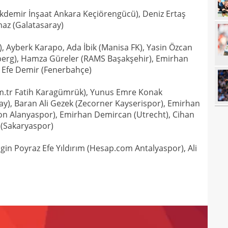
14
demir İnşaat Ankara Keçiörengücü), Deniz Ertaş
Dik'
az (Galatasaray)
14
satı
, Ayberk Karapo, Ada İbik (Manisa FK), Yasin Özcan
14
Erde
nberg), Hamza Güreler (RAMS Başakşehir), Emirhan
14
için
it Efe Demir (Fenerbahçe)
14
Luk
com.tr Fatih Karagümrük), Yunus Emre Konak
13
ay), Baran Ali Gezek (Zecorner Kayserispor), Emirhan
ndon Alanyaspor), Emirhan Demircan (Utrecht), Cihan
13
Sala
(Sakaryaspor)
13
sonu
Engin Poyraz Efe Yıldırım (Hesap.com Antalyaspor), Ali
12
arka
12
itiraf
12
ayrıl
12
talip
12
5 mi