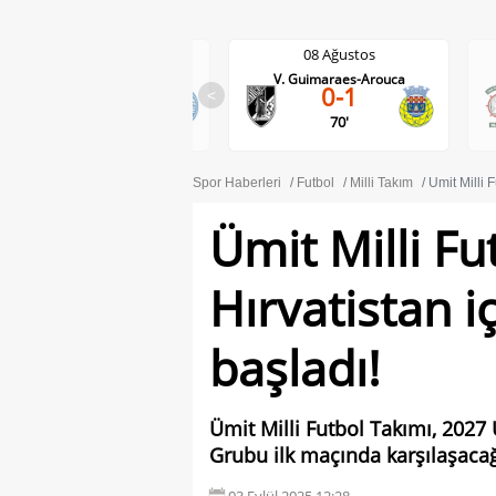
08 Ağustos
08 Ağustos
V. Guimaraes-Arouca
Maritimo-Casa Pia
0-1
<
1-0
70'
Spor Haberleri
Futbol
Milli Takım
Ümit Milli F
Ümit Milli Fu
Hırvatistan iç
başladı!
Ümit Milli Futbol Takımı, 202
Grubu ilk maçında karşılaşacağı
03 Eylül 2025 12:28