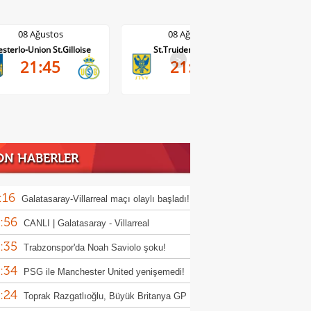
08 Ağustos
08 Ağustos
St.Truiden-Lommel
Standard Liege-Cercle Brugge
Wo
>
21:45
2-2
ON HABERLER
:16
Galatasaray-Villarreal maçı olaylı başladı!
:56
CANLI | Galatasaray - Villarreal
:35
Trabzonspor'da Noah Saviolo şoku!
:34
na devam edemedi
PSG ile Manchester United yenişemedi!
:24
Toprak Razgatlıoğlu, Büyük Britanya GP