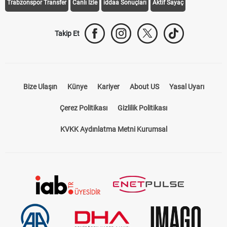
Trabzonspor Transfer
Canlı İzle
iddaa Sonuçları
Aktif Sayaç
Takip Et
Bize Ulaşın
Künye
Kariyer
About US
Yasal Uyarı
Çerez Politikası
Gizlilik Politikası
KVKK Aydınlatma Metni Kurumsal