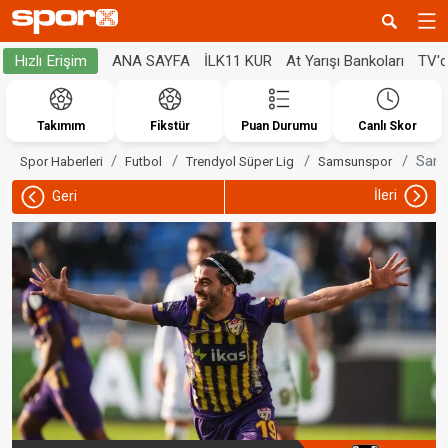
ANA SAYFA
İLK11 KUR
At Yarışı Bankoları
TV'
Hızlı Erişim
Takımım
Fikstür
Puan Durumu
Canlı Skor
Sams
Spor Haberleri
Futbol
Trendyol Süper Lig
Samsunspor
İleri
Geri