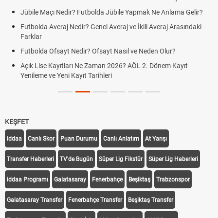
Jübile Maçı Nedir? Futbolda Jübile Yapmak Ne Anlama Gelir?
Futbolda Averaj Nedir? Genel Averaj ve İkili Averaj Arasındaki
Farklar
Futbolda Ofsayt Nedir? Ofsayt Nasıl ve Neden Olur?
Açık Lise Kayıtları Ne Zaman 2026? AÖL 2. Dönem Kayıt
Yenileme ve Yeni Kayıt Tarihleri
KEŞFET
iddaa
Canlı Skor
Puan Durumu
Canlı Anlatım
At Yarışı
Transfer Haberleri
TV'de Bugün
Süper Lig Fikstür
Süper Lig Haberleri
iddaa Programı
Galatasaray
Fenerbahçe
Beşiktaş
Trabzonspor
Galatasaray Transfer
Fenerbahçe Transfer
Beşiktaş Transfer