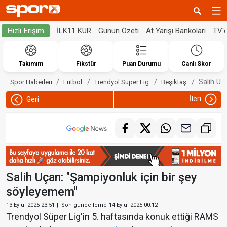
İLK11 KUR
Günün Özeti
At Yarışı Bankoları
TV'
Hızlı Erişim
Takımım
Fikstür
Puan Durumu
Canlı Skor
Salih Uç
Spor Haberleri
Futbol
Trendyol Süper Lig
Beşiktaş
İleri
Geri
Salih Uçan: "Şampiyonluk için bir şey
söyleyemem"
13 Eylül 2025 23:51
|| Son güncelleme
14 Eylül 2025 00:12
Trendyol Süper Lig'in 5. haftasında konuk ettiği RAMS