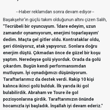
--Haber reklamdan sonra devam ediyor--
Başakşehir'in güçlü takım olduğunun altını çizen Salih,
"Tecrübeli bir oyuncuyum. 'İdare edeyim, uzun
zamandır oynamıyorum, enerjimi toparlayayım'
dedim. Maçta gel gitler oldu. Kontrataklar oldu,
geri dönüyoruz, atak yapıyoruz. Sonlara doğru
enerjim düştü. Çıkmadan önce de güzel bir koşu
yaptım. Neredeyse golü yiyorduk. Orada da golü
çıkardım. Bugün kendi performansımdan
mutluyum. İyi oynadığımızı düşünüyorum.
Taraftarlarımız da destek verdi. Rakip 10 kişi
kalınca ikinci golü bulduk. İlk yarıda iki gol
bulabilirdik. Abraham ve Toure ile gol
pozisyonlarına girdik. Taraftarımızın önünde
hocamızla iyi başladık. İnşallah iyi devam ederiz."