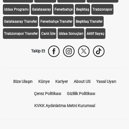
iddaa Programı
Galatasaray
Fenerbahçe
Beşiktaş
Trabzonspor
Galatasaray Transfer
Fenerbahçe Transfer
Beşiktaş Transfer
Trabzonspor Transfer
Canlı İzle
iddaa Sonuçları
Aktif Sayaç
Takip Et
Bize Ulaşın
Künye
Kariyer
About US
Yasal Uyarı
Çerez Politikası
Gizlilik Politikası
KVKK Aydınlatma Metni Kurumsal