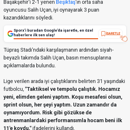
Başakşehir'i 2-1 yenen
Beşiktaş
'ın orta saha
oyuncusu Salih Uçan, iyi oynayarak 3 puan
kazandıklarını söyledi.
Sporx’i buradan Google’da işaretle, en özel
İŞARETLE
haberlere ilk sen ulaş!
Tüpraş Stadı'ndaki karşılaşmanın ardından siyah-
beyazlı takımda Salih Uçan, basın mensuplarına
açıklamalarda bulundu.
Lige verilen arada iyi çalıştıklarını belirten 31 yaşındaki
futbolcu,
"Taktiksel ve tempolu çalıştık. Hocamız
yeni, elimden geleni yaptım. Koşu mesafesi olsun,
sprint olsun, her şeyi yaptım. Uzun zamandır da
oynamıyordum. Risk gibi gözükse de
antrenmanlardaki performansımla hocam beni ilk
11'e koydu."
ifadelerini kullandı.