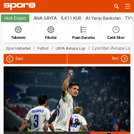
ANA SAYFA
İLK11 KUR
At Yarışı Bankoları
TV'
Hızlı Erişim
Takımım
Fikstür
Puan Durumu
Canlı Skor
Lyon'dan Avrupa Ligi'
Spor Haberleri
Futbol
UEFA Avrupa Ligi
İleri
Geri