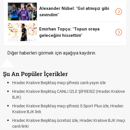
Alexander Nübel: "Gol atmışız gibi
sevindim"
Emirhan Topçu: "Topun oraya
geleceğini hissettim"
Diğer haberleri görmek için aşağıya kaydırın.
Şu An Popüler İçerikler
ec Kralove Beşiktaş maçı şifresiz canlı yayın izle
Hradec K
ec Kralove Beşiktaş CANLI İZLE ŞİFRESİZ (Hradec Kralove
Hradec 
)
BJK lin
ec Kralove Beşiktaş maçı şifresiz S Sport Plus izle, Hradec
Trivela 
ove BJK link
Röveşat
ec Kralove Beşiktaş ücretsiz izle, Hradec Kralove BJK maçı
Plonjon
 linki