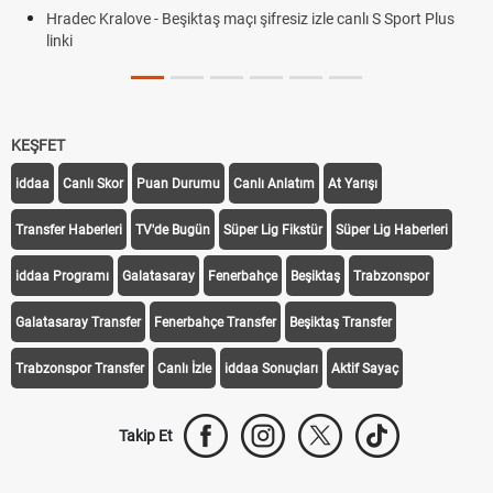
ec Kralove - Beşiktaş maçı şifresiz izle canlı S Sport Plus
KEŞFET
iddaa
Canlı Skor
Puan Durumu
Canlı Anlatım
At Yarışı
Transfer Haberleri
TV'de Bugün
Süper Lig Fikstür
Süper Lig Haberleri
iddaa Programı
Galatasaray
Fenerbahçe
Beşiktaş
Trabzonspor
Galatasaray Transfer
Fenerbahçe Transfer
Beşiktaş Transfer
Trabzonspor Transfer
Canlı İzle
iddaa Sonuçları
Aktif Sayaç
Takip Et