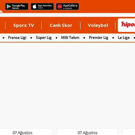
Sporx TV
Canlı Skor
Voleybol
Fransa Ligi
Süper Lig
Milli Takım
Premier Lig
La Liga
07 Ağustos
07 Ağustos