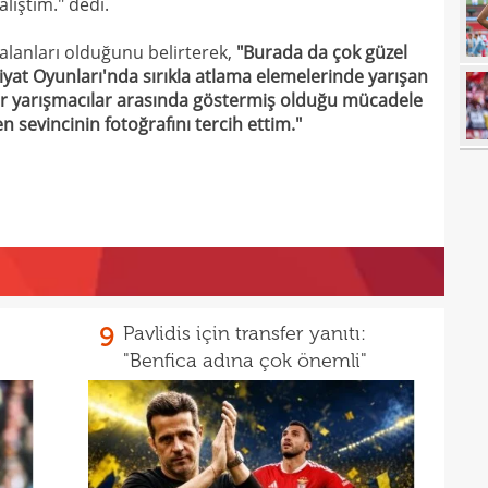
lıştım." dedi.
09
09
 alanları olduğunu belirterek,
"Burada da çok güzel
piyat Oyunları'nda sırıkla atlama elemelerinde yarışan
08
Guir
or yarışmacılar arasında göstermiş olduğu mücadele
08
 sevincinin fotoğrafını tercih ettim."
08
İşte
07
ret!
00
pua
00
00
9
Pavlidis için transfer yanıtı:
23
"Benfica adına çok önemli"
23
yağd
23
iste
23
kaza