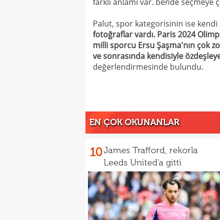
farklı anlamı var. bende seçmeye ça
Palut, spor kategorisinin ise kendi
fotoğraflar vardı. Paris 2024 Olim
milli sporcu Ersu Şaşma'nın çok z
ve sonrasında kendisiyle özdeşleyen
değerlendirmesinde bulundu.
EN ÇOK OKUNANLAR
10
James Trafford, rekorla
Leeds United'a gitti