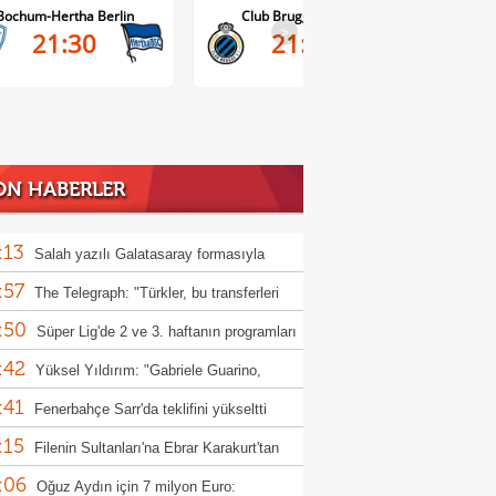
Bochum-Hertha Berlin
Club Brugge-Kortrijk
>
21:30
21:45
ON HABERLER
:13
Salah yazılı Galatasaray formasıyla
:57
ünü aldı: "Hepsini gidip bulacağım"
The Telegraph: "Türkler, bu transferleri
:50
l yapıyor?"
Süper Lig'de 2 ve 3. haftanın programları
:42
landı
Yüksel Yıldırım: "Gabriele Guarino,
:41
unspor'a hayırlı olsun"
Fenerbahçe Sarr'da teklifini yükseltti
:15
Filenin Sultanları'na Ebrar Karakurt'tan
:06
 haber
Oğuz Aydın için 7 milyon Euro: