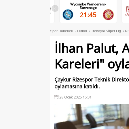
Wolves-Port Vale
Wycombe Wanderers-
Stevenage
<
21:45
21:45
Spor Haberleri
Futbol
Trendyol Süper Lig
Ri
İlhan Palut, A
Kareleri" oyl
Çaykur Rizespor Teknik Direktör
oylamasına katıldı.
28 Ocak 2025 15:31