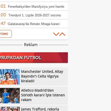
:01
rbahçe reddetti
Fenerbahçe'den Marsilya'ya yeni hamle
:00
Trendyol 1. Lig'de 2026-2027 sezonu
:47
canı başlıyor!
Galatasaray'da Renato Nhaga kararı:
:33
iye yasağı
Beşiktaş'tan Gallagher hamlesi
:18
Gabriel Sara'dan 'Galatasaray'da
Reklam
:15
yorum' mesajı!
Klay Thompson'ın babasından Lakers için
VRUPA'DAN FUTBOL
:13
 çabası
Sixers'tan Embiid açıklaması: "Sağlıklı
:12
kstra motive"
Anthony Davis ile Wizards kontrat
Manchester United, Altay
:11
şmelerini erteledi
Bayındır'ı Celta Vigo'ya
Jaylen Brown: "Tatum'la pek konuşmadık"
kiraladı!
:10
Kawhi Leonard'ın Clippers
Atletico Madrid'den
:08
şturmasında yeni sponsorluk iddiası
Fenerbahçe'de Kartal etkisi: 'Fizik
Sörloth kararı! İşte istenen
rakam
:45
yle fark yarattı'
Galatasaray, El Khannous'u listeye aldı!
James Trafford, rekorla
:42
Fenerbahçe ve Trabzonspor'dan Lukaku