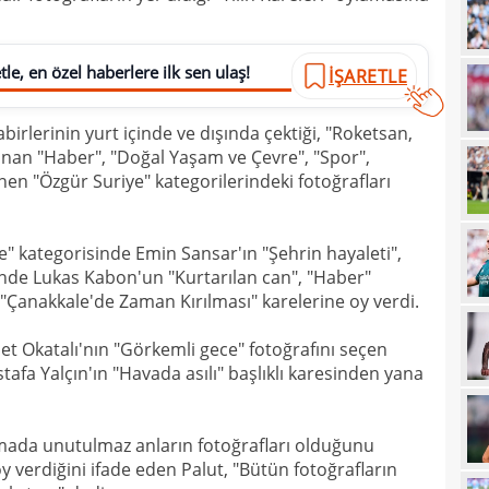
12
haml
le, en özel haberlere ilk sen ulaş!
12
İŞARETLE
geli
12
irlerinin yurt içinde ve dışında çektiği, "Roketsan,
12
Vigo
lanan "Haber", "Doğal Yaşam ve Çevre", "Spor",
enen "Özgür Suriye" kategorilerindeki fotoğrafları
12
Sörl
11
e" kategorisinde Emin Sansar'ın "Şehrin hayaleti",
11
belli
nde Lukas Kabon'un "Kurtarılan can", "Haber"
"Çanakkale'de Zaman Kırılması" karelerine oy verdi.
10
10
adın
t Okatalı'nın "Görkemli gece" fotoğrafını seçen
tafa Yalçın'ın "Havada asılı" başlıklı karesinden yana
10
gönd
09
ışmada unutulmaz anların fotoğrafları olduğunu
09
kesi
y verdiğini ifade eden Palut, "Bütün fotoğrafların