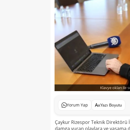
Klavye okları ile 
Yorum Yap
Yazı Boyutu
Çaykur Rizespor Teknik Direktörü 
damga vuran olaylara ve yaşama dai