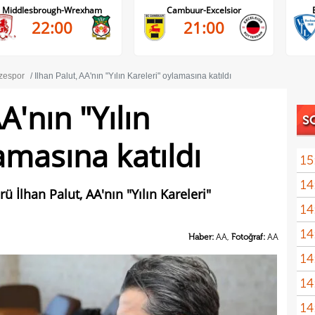
Middlesbrough-Wrexham
Cambuur-Excelsior
22:00
21:00
zespor
İlhan Palut, AA'nın "Yılın Kareleri" oylamasına katıldı
A'nın "Yılın
S
amasına katıldı
15
14
gönl
ü İlhan Palut, AA'nın "Yılın Kareleri"
14
nası
14
açık
Haber:
AA,
Fotoğraf:
AA
14
Sams
14
14
kötü