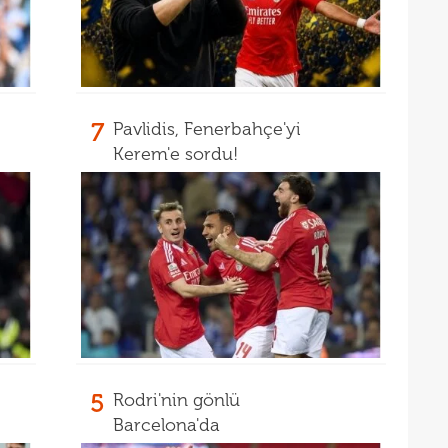
23
sevi
23
23
Smai
22
7
Pavlidis, Fenerbahçe'yi
22
Kerem'e sordu!
kaz
22
hiss
22
özle
21
Nüb
21
zafe
21
21
gitti
21
5
Rodri'nin gönlü
kart
Barcelona'da
21
açık