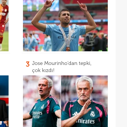
21
çözü
21
kara
3
Jose Mourinho'dan tepki,
çok kızdı!