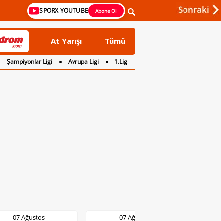
SPORX YOUTUBE
Abone Ol
At Yarışı
Tümü
Şampiyonlar Ligi
Avrupa Ligi
1.Lig
07 Ağustos
07 Ağustos