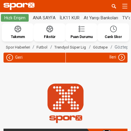
ANA SAYFA
İLK11 KUR
At Yarışı Bankoları
TV'
Hızlı Erişim
Takımım
Fikstür
Puan Durumu
Canlı Skor
Göztepe,
Spor Haberleri
Futbol
Trendyol Süper Lig
Göztepe
İleri
Geri