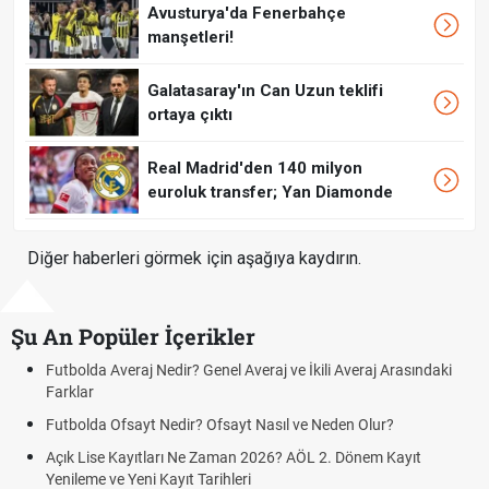
Avusturya'da Fenerbahçe
manşetleri!
Galatasaray'ın Can Uzun teklifi
ortaya çıktı
Real Madrid'den 140 milyon
euroluk transfer; Yan Diamonde
Diğer haberleri görmek için aşağıya kaydırın.
Şu An Popüler İçerikler
Futbolda Averaj Nedir? Genel Averaj ve İkili Averaj Arasındaki
F
Farklar
O
Futbolda Ofsayt Nedir? Ofsayt Nasıl ve Neden Olur?
S
Açık Lise Kayıtları Ne Zaman 2026? AÖL 2. Dönem Kayıt
F
Yenileme ve Yeni Kayıt Tarihleri
G