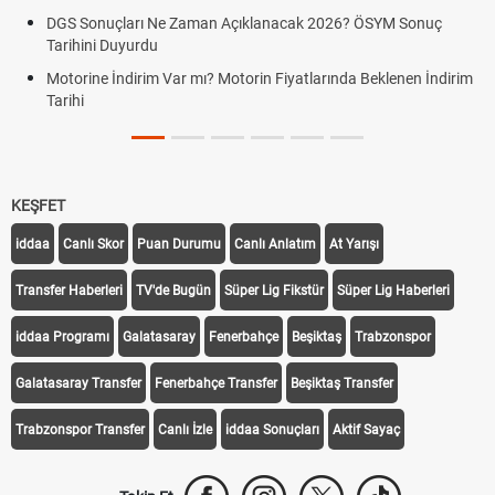
DGS Sonuçları Ne Zaman Açıklanacak 2026? ÖSYM Sonuç
F
Tarihini Duyurdu
F
Motorine İndirim Var mı? Motorin Fiyatlarında Beklenen İndirim
G
Tarihi
KEŞFET
iddaa
Canlı Skor
Puan Durumu
Canlı Anlatım
At Yarışı
Transfer Haberleri
TV'de Bugün
Süper Lig Fikstür
Süper Lig Haberleri
iddaa Programı
Galatasaray
Fenerbahçe
Beşiktaş
Trabzonspor
Galatasaray Transfer
Fenerbahçe Transfer
Beşiktaş Transfer
Trabzonspor Transfer
Canlı İzle
iddaa Sonuçları
Aktif Sayaç