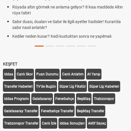
Rüyada altın görmek ne anlama geliyor? 8 kısa maddede Altın
rüya tabiri
Sabır duası, duaları ve Sabır ile ilgili ayetler hadisler! Kuran'da
sabır nasıl anlatılır?
Kediler neden kusar? Kedi kustuktan sonra ne yapılmalı
KEŞFET
iddaa
Canlı Skor
Puan Durumu
Canlı Anlatım
At Yarışı
Transfer Haberleri
TV'de Bugün
Süper Lig Fikstür
Süper Lig Haberleri
iddaa Programı
Galatasaray
Fenerbahçe
Beşiktaş
Trabzonspor
Galatasaray Transfer
Fenerbahçe Transfer
Beşiktaş Transfer
Trabzonspor Transfer
Canlı İzle
iddaa Sonuçları
Aktif Sayaç