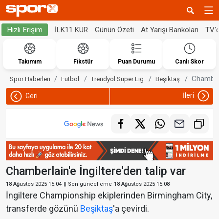
İLK11 KUR
Günün Özeti
At Yarışı Bankoları
TV'
Hızlı Erişim
Takımım
Fikstür
Puan Durumu
Canlı Skor
Chamberla
Spor Haberleri
Futbol
Trendyol Süper Lig
Beşiktaş
İleri
Geri
Chamberlain'e İngiltere'den talip var
18 Ağustos 2025 15:04
|| Son güncelleme
18 Ağustos 2025 15:08
İngiltere Championship ekiplerinden Birmingham City,
transferde gözünü
Beşiktaş
'a çevirdi.