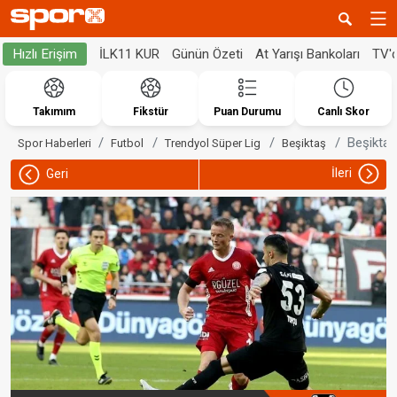
İLK11 KUR
Günün Özeti
At Yarışı Bankoları
TV'
Hızlı Erişim
Takımım
Fikstür
Puan Durumu
Canlı Skor
Beşiktaş
Spor Haberleri
Futbol
Trendyol Süper Lig
Beşiktaş
İleri
Geri