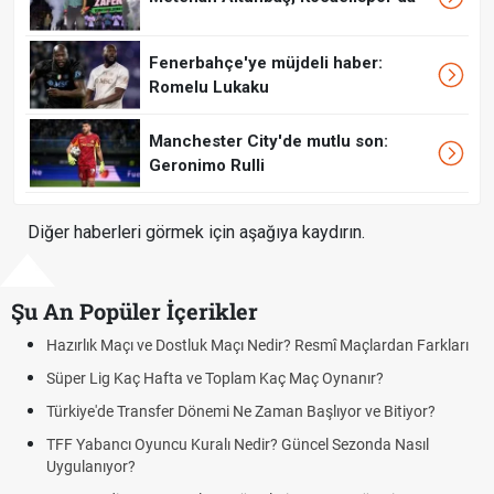
Fenerbahçe'ye müjdeli haber:
Romelu Lukaku
Manchester City'de mutlu son:
Geronimo Rulli
Diğer haberleri görmek için aşağıya kaydırın.
Şu An Popüler İçerikler
rlık Maçı ve Dostluk Maçı Nedir? Resmî Maçlardan Farkları
Puan D
er Lig Kaç Hafta ve Toplam Kaç Maç Oynanır?
Skor N
iye'de Transfer Dönemi Ne Zaman Başlıyor ve Bitiyor?
Futbol 
Yabancı Oyuncu Kuralı Nedir? Güncel Sezonda Nasıl
Deplas
ulanıyor?
Uygula