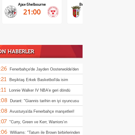
Ajax-Shelbourne
Braga-Dinamo Minsk
>
21:00
21:30
ON HABERLER
:26
Fenerbahçe'de Jayden Oosterwolde'den
:21
 haber
Beşiktaş Erkek Basketbol'da isim
:11
sorluğu gelişmesi!
Lonnie Walker IV NBA'e geri döndü
:08
Durant: "Giannis tarihin en iyi oyuncusu
:08
lir"
Avusturya'da Fenerbahçe manşetleri!
:07
"Curry, Green ve Kerr, Warriors'ın
:06
munu kabullendi" iddiası
Williams: "Tatum ile Brown birbirlerinden