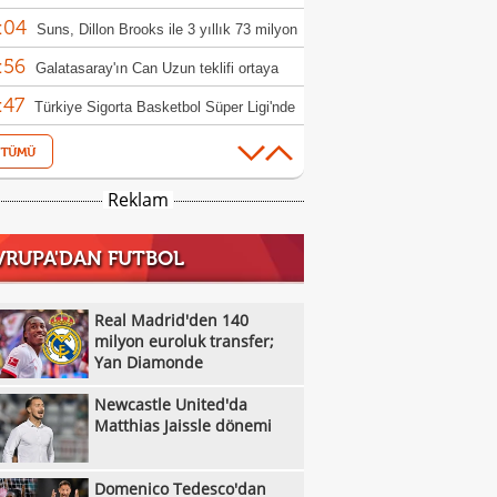
:04
hoşlanmıyor değildi"
Suns, Dillon Brooks ile 3 yıllık 73 milyon
:56
rlık yeni sözleşme imzaladı
Galatasaray'ın Can Uzun teklifi ortaya
:47
Türkiye Sigorta Basketbol Süper Ligi'nde
:33
ür çekildi
Real Madrid'den 140 milyon euroluk
:29
sfer; Yan Diamonde
Rakipten Beşiktaş'a Orkun Kökçü
Reklam
:19
usu!
Galatasaray'ın Camavinga hayali!
VRUPA'DAN FUTBOL
:04
Trabzonspor'da Darwin Nunez gelişmesi!
:47
TFF ile Trendyol arasındaki isim
Real Madrid'den 140
:40
sorluğu sözleşmesi uzatıldı
milyon euroluk transfer;
Jose Mourinho'dan Arda Güler çıkışı!
Yan Diamonde
:32
Rafael Leao'ya havalimanında
Newcastle United'da
:31
tasaray forması sürprizi
Zeynep Sönmez, Kanada Açık
Matthias Jaissle dönemi
:12
uvası'na veda etti
Beşiktaş'tan Milan çıkarması: Youssouf
Domenico Tedesco'dan
:44
ana
Beşiktaş'ın Sörloth teklifi ortaya çıktı!