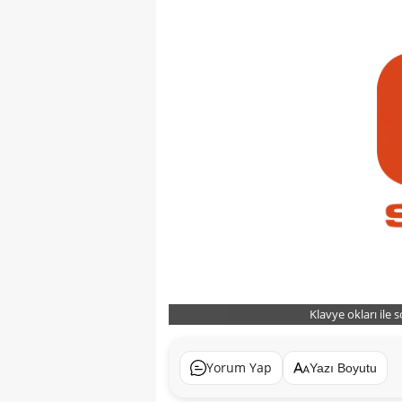
Klavye okları ile 
Yorum Yap
Yazı Boyutu