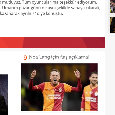
01
ok mutluyuz. Tüm oyuncularıma teşekkür ediyorum,
11'le
i. Umarım pazar günü de aynı şekilde sahaya çıkarak,
00
iddi
azanarak ayrılırız" diye konuştu.
00
Şamp
00
Vict
00
mağl
00
00
9
Noa Lang için flaş açıklama!
00
Cafe
00
seçi
00
Şamp
00
dön
00
çalış
00
oyun