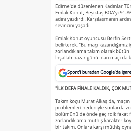
Edirne'de düzenlenen Kadınlar Türk
Emlak Konut, Beşiktaş BOA'yı 91-86
adını yazdırdı. Karşılaşmanın ardı
sevincini yaşadı.
Emlak Konut oyuncusu Berfin Sertoğ
belirterek, "Bu maçı kazandığımız 
zorlandık ama takım olarak bütün 
İnşallah pazar günü olan maçı da k
Sporx’i buradan Google’da işaret
"İLK DEFA FİNALE KALDIK, ÇOK M
Takım koçu Murat Alkaş da, maçı
problemleri nedeniyle sonlarda zorl
bölümünü de önde geçirdik fakat f
zorlandık ama müthiş karakter koy
bir takım. Onlara karşı müthiş oynad