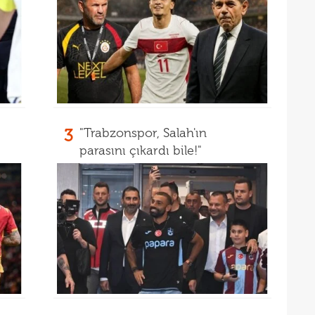
19
net 
19
Ligi
"Paz
3
"Trabzonspor, Salah'ın
parasını çıkardı bile!"