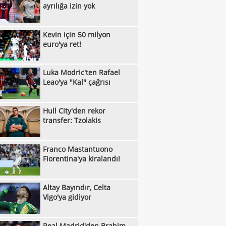
ayrılığa izin yok
:33
Skriniar-Ake ikilisi için flaş iddia!
:30
Kevin için 50 milyon
Galatasaray'ın Batrakov transferinde
euro'ya ret!
:22
jerlik krizi!
Galatasaray, Chemsdine Talbi'yi takibe
:43
Kerem Aktürkoğlu için dikkat çeken
Luka Modric'ten Rafael
Leao'ya "Kal" çağrısı
:42
er!
G.Saray'da transfer sessizliği: 6 yılın en
:21
ük rakamı
Trabzonspor'un Salah karşılamasını
Hull City'den rekor
transfer: Tzolakis
:57
a konuşuyor...
Galatasaray, Benjamin Pavard
:56
sferinde sıcak gelişme
Rıdvan Dilmen'den Fenerbahçe
Franco Mastantuono
:39
rlendirmesi!
Fiorentina'ya kiralandı!
Osimhen, Icardi sonrası teklifi reddetti
:32
Yazarlardan Fenerbahçe
Altay Bayındır, Celta
:27
rlendirmeleri...
"Trabzonspor, Salah'ın parasını çıkardı
Vigo'ya gidiyor
:06
"
Hradec Kralove - Beşiktaş: Muhtemel
Real Madrid'den Brahim