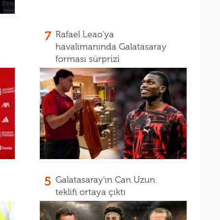
00
açık
23
7
Rafael Leao'ya
23
ihti
havalimanında Galatasaray
23
forması sürprizi
öne 
22
22
avan
21
sevi
21
maçt
21
21
21
5
Galatasaray'ın Can Uzun
teklifi ortaya çıktı
20
tara
19
soru