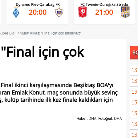
Dynamo Kiev-Qarabag FK
FC Twente-Dunajska Streda
20:00
21:00
üper Ligi
Murat Alkaş: "Final için çok mutluyuz"
"Final için çok
S
13
13
kötü
 Final ikinci karşılaşmasında Beşiktaş BOA'yı
13
zdıran Emlak Konut, maç sonunda büyük sevinç
spon
kulüp tarihinde ilk kez finale kaldıkları için
13
13
olabi
Haber:
DHA,
Fotoğraf:
DHA
13
13
duru