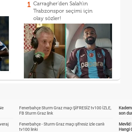
1
Carragher'den Salah'ın
Trabzonspor seçimi için
olay sözler!
Ne
Fenerbahçe Sturm Graz maçı ŞİFRESİZ tv100 İZLE,
Kademel
FB Sturm Graz link
son dur
veraj
Fenerbahçe - Sturm Graz maçı şifresiz izle canlı
Mevlid
tv100 linki
Hangi 