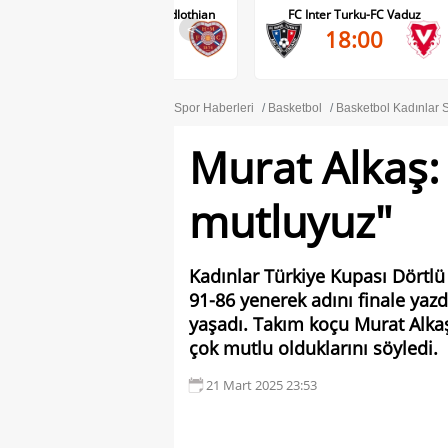
Benfica-Heart of Midlothian
FC Inter Turku-FC Vaduz
<
22:00
18:00
Spor Haberleri
Basketbol
Basketbol Kadınlar S
Murat Alkaş: 
mutluyuz"
Kadınlar Türkiye Kupası Dörtlü
91-86 yenerek adını finale ya
yaşadı. Takım koçu Murat Alkaş, 
çok mutlu olduklarını söyledi.
21 Mart 2025 23:53