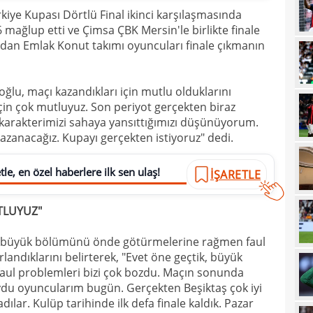
iye Kupası Dörtlü Final ikinci karşılaşmasında
10
 mağlup etti ve Çimsa ÇBK Mersin'le birlikte finale
ndan Emlak Konut takımı oyuncuları finale çıkmanın
10
10
mena
lu, maçı kazandıkları için mutlu olduklarını
09
aldı
için çok mutluyuz. Son periyot gerçekten biraz
09
karakterimizi sahaya yansıttığımızı düşünüyorum.
sözl
azanacağız. Kupayı gerçekten istiyoruz" dedi.
09
düş
08
düny
le, en özel haberlere ilk sen ulaş!
İŞARETLE
08
tran
UTLUYUZ"
08
değe
n büyük bölümünü önde götürmelerine rağmen faul
08
andıklarını belirterek, "Evet öne geçtik, büyük
08
değe
aul problemleri bizi çok bozdu. Maçın sonunda
du oyuncularım bugün. Gerçekten Beşiktaş çok iyi
01
bile!
ılar. Kulüp tarihinde ilk defa finale kaldık. Pazar