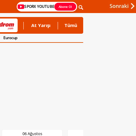
SPORX YOUTUBE
Abone Ol
At Yarışı
Tümü
Eurocup
06 Ağustos
06 Ağustos