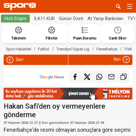
İLK11 KUR
Günün Özeti
At Yarışı Bankoları
TV'
Hızlı Erişim
Takımım
Fikstür
Puan Durumu
Canlı Skor
Hakan
Spor Haberleri
Futbol
Trendyol Süper Lig
Fenerbahçe
İleri
Geri
Hakan Safi'den oy vermeyenlere
gönderme
07 Haziran 2026 21:27
|| Son güncelleme
07 Haziran 2026 21:54
Fenerbahçe'de resmi olmayan sonuçlara göre seçimi