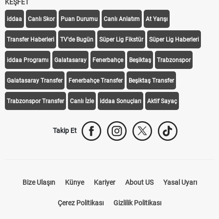
KEŞFET
iddaa
Canlı Skor
Puan Durumu
Canlı Anlatım
At Yarışı
Transfer Haberleri
TV'de Bugün
Süper Lig Fikstür
Süper Lig Haberleri
iddaa Programı
Galatasaray
Fenerbahçe
Beşiktaş
Trabzonspor
Galatasaray Transfer
Fenerbahçe Transfer
Beşiktaş Transfer
Trabzonspor Transfer
Canlı İzle
iddaa Sonuçları
Aktif Sayaç
Takip Et
Bize Ulaşın
Künye
Kariyer
About US
Yasal Uyarı
Çerez Politikası
Gizlilik Politikası