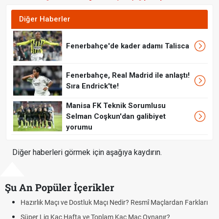
Diğer Haberler
Fenerbahçe'de kader adamı Talisca
Fenerbahçe, Real Madrid ile anlaştı!
Sıra Endrick'te!
Manisa FK Teknik Sorumlusu
Selman Coşkun'dan galibiyet
yorumu
Diğer haberleri görmek için aşağıya kaydırın.
Şu An Popüler İçerikler
Maçı ve Dostluk Maçı Nedir? Resmî Maçlardan Farkları
Puan Durumu
g Kaç Hafta ve Toplam Kaç Maç Oynanır?
Skor Ne Dem