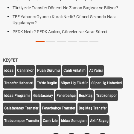
e Transfer Dönemi Ne Zaman Başlıyor ve Bitiyor?
Futbol Nasıl
ncı Oyuncu Kuralı Nedir? Güncel Sezonda Nasıl
Deplasman G
yor?
Uygulanıyor
r? PFDK Açılımı, Görevleri ve Karar Süreci
DGS Sonuçl
Tarihini Duy
KEŞFET
iddaa
Canlı Skor
Puan Durumu
Canlı Anlatım
At Yarışı
Transfer Haberleri
TV'de Bugün
Süper Lig Fikstür
Süper Lig Haberleri
iddaa Programı
Galatasaray
Fenerbahçe
Beşiktaş
Trabzonspor
Galatasaray Transfer
Fenerbahçe Transfer
Beşiktaş Transfer
Trabzonspor Transfer
Canlı İzle
iddaa Sonuçları
Aktif Sayaç