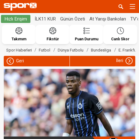
İLK11 KUR
Günün Özeti
At Yarışı Bankoları
TV'
Hızlı Erişim
Takımım
Fikstür
Puan Durumu
Canlı Skor
Spor Haberleri
Futbol
Dünya Futbolu
Bundesliga
E. Frankfurt
İleri
Geri