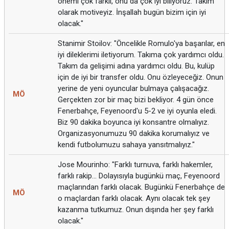
önemi çok farklı, onu da çok iyi biliyoruz. Takım
olarak motiveyiz. İnşallah bugün bizim için iyi
olacak."
Stanimir Stoilov: "Öncelikle Romulo'ya başarılar, en
iyi dileklerimi iletiyorum. Takıma çok yardımcı oldu.
Takım da gelişimi adına yardımcı oldu. Bu, kulüp
için de iyi bir transfer oldu. Onu özleyeceğiz. Onun
yerine de yeni oyuncular bulmaya çalışacağız.
MÖ
Gerçekten zor bir maç bizi bekliyor. 4 gün önce
Fenerbahçe, Feyenoord'u 5-2 ve iyi oyunla eledi.
Biz 90 dakika boyunca iyi konsantre olmalıyız.
Organizasyonumuzu 90 dakika korumalıyız ve
kendi futbolumuzu sahaya yansıtmalıyız."
Jose Mourinho: "Farklı turnuva, farklı hakemler,
farklı rakip... Dolayısıyla bugünkü maç, Feyenoord
maçlarından farklı olacak. Bugünkü Fenerbahçe de
MÖ
o maçlardan farklı olacak. Aynı olacak tek şey
kazanma tutkumuz. Onun dışında her şey farklı
olacak."