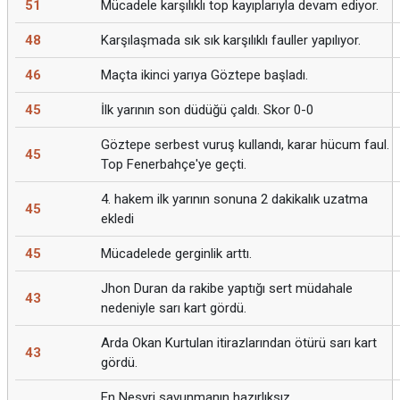
51
Mücadele karşılıklı top kayıplarıyla devam ediyor.
48
Karşılaşmada sık sık karşılıklı fauller yapılıyor.
46
Maçta ikinci yarıya Göztepe başladı.
45
İlk yarının son düdüğü çaldı. Skor 0-0
Göztepe serbest vuruş kullandı, karar hücum faul.
45
Top Fenerbahçe'ye geçti.
4. hakem ilk yarının sonuna 2 dakikalık uzatma
45
ekledi
45
Mücadelede gerginlik arttı.
Jhon Duran da rakibe yaptığı sert müdahale
43
nedeniyle sarı kart gördü.
Arda Okan Kurtulan itirazlarından ötürü sarı kart
43
gördü.
En Nesyri savunmanın hazırlıksız