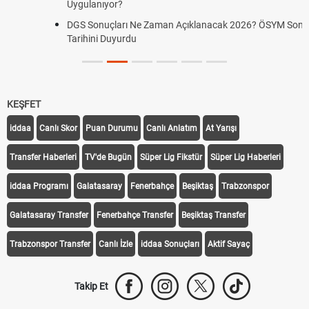
Uygulanıyor?
DGS Sonuçları Ne Zaman Açıklanacak 2026? ÖSYM Sonuç
Tarihini Duyurdu
KEŞFET
iddaa
Canlı Skor
Puan Durumu
Canlı Anlatım
At Yarışı
Transfer Haberleri
TV'de Bugün
Süper Lig Fikstür
Süper Lig Haberleri
iddaa Programı
Galatasaray
Fenerbahçe
Beşiktaş
Trabzonspor
Galatasaray Transfer
Fenerbahçe Transfer
Beşiktaş Transfer
Trabzonspor Transfer
Canlı İzle
iddaa Sonuçları
Aktif Sayaç
Takip Et