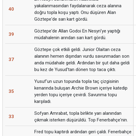
yakalanmasından faydalanarak ceza alanına
40
doğru topla koşu yaptı. Onu düşüren Alan
Göztepe'de sarı kart gördü.
Göztepe'de Allan Godoi En Nesyri'ye yaptığı
39
müdahalenin arından sarı kart gördü.
Göztepe çok etkili geldi. Junior Olaitan ceza
alanının hemen dışından vurdu savunmadan son
37
anda müdahale geldi. Ardından bir şut daha geldi
bu kez de Yusud'tan dönen top taca çıktı.
Yusuf'un uzun topunda topla taç çizgisinin
kenarında buluşan Archie Brown içeriye katedip
35
yerden topu içeriye çevirdi. Savunma topu
karşıladı.
Sofyan Amrabat, topla birlikte yarı alanından
33
çıkmak isterken düşürüldü. Top Fenerbahçe'nin.
Fred topu kaptırdı ardından geri çaldı. Fenerbahçe