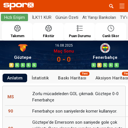
İLK11 KUR
Günün Özeti
At Yarışı Bankoları
TV'
Hızlı Erişim
Takımım
Fikstür
Puan Durumu
Canlı Skor
16.08.2025
Maç Sonu
Göztepe
Fenerbahçe
0 - 0
B
G
G
G
G
G
B
G
G
G
Yeni
Ye
Anlatım
İstatistik
Baskı Haritası
Aksiyon Haritas
Zorlu mücadeleden GOL çıkmadı. Göztepe 0-0
MS
Fenerbahçe
90
Fenerbahçe son saniyelerde korner kullanıyor.
Göztepe'de Emersonn son saniyede gole çok