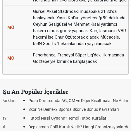
Hollanda'nın Feyenoord ekibiyle karşı karşıya geldi.
Gürsel Aksel Stadı'ndaki müsabaka 21.30'da
başlayacak. Yasin Kol'un yöneteceği 90 dakikada
Ceyhun Sesigüzel ve Mehmet Kısal yardımcı
MÖ
hakem olarak görev yapacak. Karşılaşmanın VAR
hakemi ise Onur Özütoprak olacak. Mücadele,
beIN Sports 1 ekranlarından yayınlanacak.
Fenerbahçe, Trendyol Süper Lig'deki ilk maçında
MÖ
Göztepe'yle İzmir'de karşılaşacak.
Şu An Popüler İçerikler
Puan Durumunda AG, OM ve Diğer Kısaltmalar Ne Anlama Gelir?
Skor Ne Demek? Sporda Skor ve Sonuç Kavramları
Futbol Nasıl Oynanır? Temel Futbol Kuralları
Deplasman Golü Kuralı Nedir? Hangi Organizasyonlarda