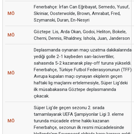
Fenerbahçe: İrfan Can Eğribayat, Semedo, Yusuf,
MÖ
Skriniar, Oosterwolde, Brown, Amrabat, Fred,
Szymanski, Duran, En-Nesyri
Göztepe: Lis, Arda Okan, Godoi, Heliton, Bokele,
MÖ
Cherni, Dennis, Rhaldney, Ishola, Juan, Janderson
Deplasmanda oynanan maçı uzatma dakikalarında
yediği golle 2-1 kaybeden sarı-lacivertliler,
sahasında 5-2 kazanarak play-off turuna yükseldi.
Fenerbahçe, Türkiye Futbol Federasyonunun (TFF)
MÖ
Avrupa kupaları maçı oynayan ekiplerin geçen
haftaki lig maçlarını ertelemesiyle, Süper Lig'deki
ilk müsabakasına Göztepe deplasmanında
çıkacak.
Süper Lig'de geçen sezonu 2. sırada
tamamlayarak UEFA Şampiyonlar Ligi 3. eleme
MÖ
turunda mücadele etme hakkı kazanan
Fenerbahçe, sezonun ilk resmi mücadelesinde