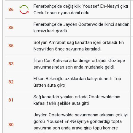
Fenerbahçe'de değişiklik. Youssef En-Nesyri çıktı
86
Cenk Tosun oyuna dahil oldu.
Fenerbahçe'de Jayden Oosterwolde ikinci sarıdan
85
kırmızı kart gördü.
Sofyan Amrabat sağ kanattan içeri ortaladı. En
85
Nesyri'den önce savunma karşıladı.
İrfan Can Kahveci arka direğe ortaladı. Göztepe
83
savunmasından son anda müdahale geldi.
Efkan Bekiroğlu uzaklardan kaleyi denedi. Top
82
üstten auta çıktı.
Sağ kanattan yapılan ortada Oosterwolde'nin
81
kafası farklı şekilde auta gitti.
Jayden Oosterwolde savunmanın arkasını çok iyi
gördü. Youssef En-Nesyri'ye gönderdiği topta
80
savunma son anda araya girip topu kornere