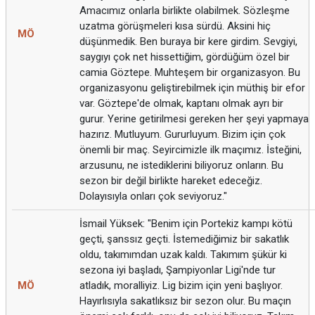
Amacımız onlarla birlikte olabilmek. Sözleşme
uzatma görüşmeleri kısa sürdü. Aksini hiç
MÖ
düşünmedik. Ben buraya bir kere girdim. Sevgiyi,
saygıyı çok net hissettiğim, gördüğüm özel bir
camia Göztepe. Muhteşem bir organizasyon. Bu
organizasyonu geliştirebilmek için müthiş bir efor
var. Göztepe'de olmak, kaptanı olmak ayrı bir
gurur. Yerine getirilmesi gereken her şeyi yapmaya
hazırız. Mutluyum. Gururluyum. Bizim için çok
önemli bir maç. Seyircimizle ilk maçımız. İsteğini,
arzusunu, ne istediklerini biliyoruz onların. Bu
sezon bir değil birlikte hareket edeceğiz.
Dolayısıyla onları çok seviyoruz."
İsmail Yüksek: "Benim için Portekiz kampı kötü
geçti, şanssız geçti. İstemediğimiz bir sakatlık
oldu, takımımdan uzak kaldı. Takımım şükür ki
sezona iyi başladı, Şampiyonlar Ligi'nde tur
MÖ
atladık, moralliyiz. Lig bizim için yeni başlıyor.
Hayırlısıyla sakatlıksız bir sezon olur. Bu maçın