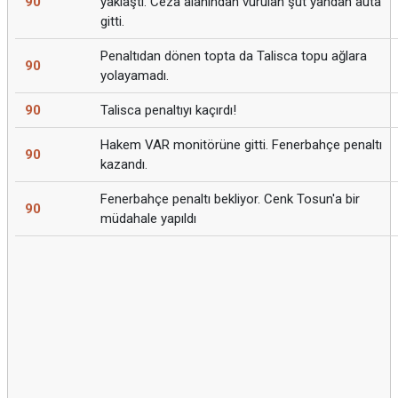
90
yaklaştı. Ceza alanından vurulan şut yandan auta
gitti.
Penaltıdan dönen topta da Talisca topu ağlara
90
yolayamadı.
90
Talisca penaltıyı kaçırdı!
Hakem VAR monitörüne gitti. Fenerbahçe penaltı
90
kazandı.
Fenerbahçe penaltı bekliyor. Cenk Tosun'a bir
90
müdahale yapıldı