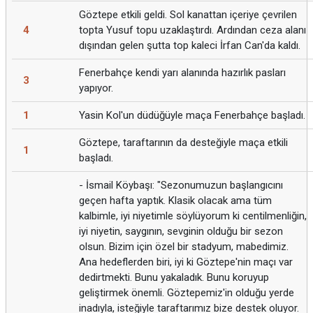
Göztepe etkili geldi. Sol kanattan içeriye çevrilen
4
topta Yusuf topu uzaklaştırdı. Ardından ceza alanı
dışından gelen şutta top kaleci İrfan Can'da kaldı.
Fenerbahçe kendi yarı alanında hazırlık pasları
3
yapıyor.
1
Yasin Kol'un düdüğüyle maça Fenerbahçe başladı.
Göztepe, taraftarının da desteğiyle maça etkili
1
başladı.
- İsmail Köybaşı: "Sezonumuzun başlangıcını
geçen hafta yaptık. Klasik olacak ama tüm
kalbimle, iyi niyetimle söylüyorum ki centilmenliğin,
iyi niyetin, saygının, sevginin olduğu bir sezon
olsun. Bizim için özel bir stadyum, mabedimiz.
Ana hedeflerden biri, iyi ki Göztepe'nin maçı var
dedirtmekti. Bunu yakaladık. Bunu koruyup
geliştirmek önemli. Göztepemiz'in olduğu yerde
inadıyla, isteğiyle taraftarımız bize destek oluyor.