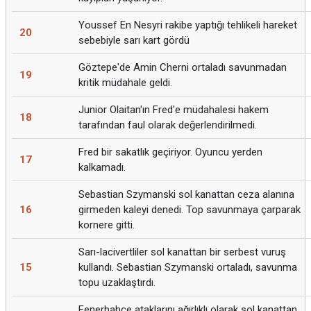
Youssef En Nesyri rakibe yaptığı tehlikeli hareket
20
sebebiyle sarı kart gördü
Göztepe'de Amin Cherni ortaladı savunmadan
19
kritik müdahale geldi.
Junior Olaitan'ın Fred'e müdahalesi hakem
18
tarafından faul olarak değerlendirilmedi.
Fred bir sakatlık geçiriyor. Oyuncu yerden
17
kalkamadı.
Sebastian Szymanski sol kanattan ceza alanına
16
girmeden kaleyi denedi. Top savunmaya çarparak
kornere gitti.
Sarı-lacivertliler sol kanattan bir serbest vuruş
15
kullandı. Sebastian Szymanski ortaladı, savunma
topu uzaklaştırdı.
Fenerbahçe ataklarını ağırlıklı olarak sol kanattan