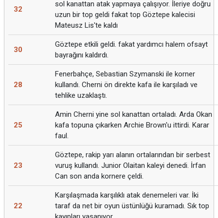
sol kanattan atak yapmaya çalışıyor. İleriye doğru
32
uzun bir top geldi fakat top Göztepe kalecisi
Mateusz Lis'te kaldı
Göztepe etkili geldi. fakat yardımcı halem ofsayt
30
bayrağını kaldırdı.
Fenerbahçe, Sebastian Szymanski ile korner
28
kullandı. Cherni ön direkte kafa ile karşıladı ve
tehlike uzaklaştı.
Amin Cherni yine sol kanattan ortaladı. Arda Okan
25
kafa topuna çıkarken Archie Brown'u ittirdi. Karar
faul.
Göztepe, rakip yarı alanın ortalarından bir serbest
23
vuruş kullandı. Junior Olaitan kaleyi denedi. İrfan
Can son anda kornere çeldi.
Karşılaşmada karşılıklı atak denemeleri var. İki
22
taraf da net bir oyun üstünlüğü kuramadı. Sık top
kayıpları yaşanıyor.