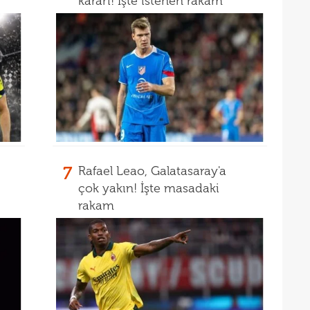
kararı! İşte istenen rakam
16
kon
16
deği
16
maaş
16
16
yala
16
Rak
16
7
Rafael Leao, Galatasaray'a
için 
çok yakın! İşte masadaki
16
Çeky
rakam
16
Erok
16
şamp
16
12. 
16
Şamp