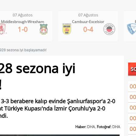
07 Ağustos
07 Ağustos
Cambuur-Excelsior
Bochum-Hertha Berlin
0-4
0-1
928 sezona iyi başlayamadı!
8 sezona iyi
S
!
00
00
Coşk
e 3-3 berabere kalıp evinde Şanlıurfaspor'a 2-0
00
t Türkiye Kupası'nda İzmir Çoruhlu'ya 2-0
"Fib
di.
00
Arau
Haber:
DHA,
Fotoğraf:
DHA
00
kon