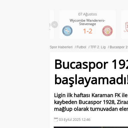
07 Ağustos
07 Ağustos
Wycombe Wanderers-
Middlesbrough-Wrexham
Stevenage
<
1-0
1-2
Spor Haberleri
Futbol
TFF 2. Lig
Bucaspor 1
Bucaspor 192
başlayamadı
Ligin ilk haftası Karaman FK il
kaybeden Bucaspor 1928, Ziraa
mağlup olarak turnuvadan elen
03 Eylül 2025 12:46