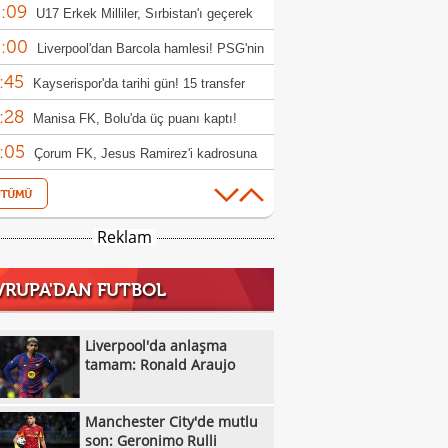
:09
rıldı
U17 Erkek Milliler, Sırbistan'ı geçerek
:00
le yükseldi!
Liverpool'dan Barcola hamlesi! PSG'nin
:45
bi dudak uçuklattı
Kayserispor'da tarihi gün! 15 transfer
:28
en!
Manisa FK, Bolu'da üç puanı kaptı!
:05
Çorum FK, Jesus Ramirez'i kadrosuna
:52
!
Fisnik Asllani'nin Leipzig'e transferi son
:52
 iptal oldu!
Erzurumspor, Ebosele ile anlaştı!
Reklam
:31
Metehan Altunbaş, Kocaelispor'da
VRUPA'DAN FUTBOL
:49
Fenerbahçe'ye müjdeli haber: Romelu
:29
aku
Filenin Sultanları, Fransa'yı yine devirdi!
Liverpool'da anlaşma
:13
tamam: Ronald Araujo
Manchester City'de mutlu son: Geronimo
:09
Kıvanç Taşyaran ve Buğra Ünal, Avrupa
Manchester City'de mutlu
:42
iyonası'nda finale yükseldi
Altay, Tuna Üzümcü ile topbaşı yaptı
son: Geronimo Rulli