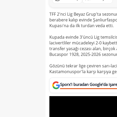
TFF 2'nci Lig Beyaz Grup'ta sezon
berabere kalıp evinde Şanlıurfasp
Kupası'na da ilk turdan veda etti.
Kupada evinde 3'üncü Lig temsilcisi
lacivertliler mücadeleyi 2-0 kaybe
transfer yasağı cezası alan, birço
Bucaspor 1928, 2025-2026 sezonuna
Gözünü tekrar lige çeviren sarı-la
Kastamonuspor'la karşı karşıya ge
Sporx’i buradan Google’da işaret