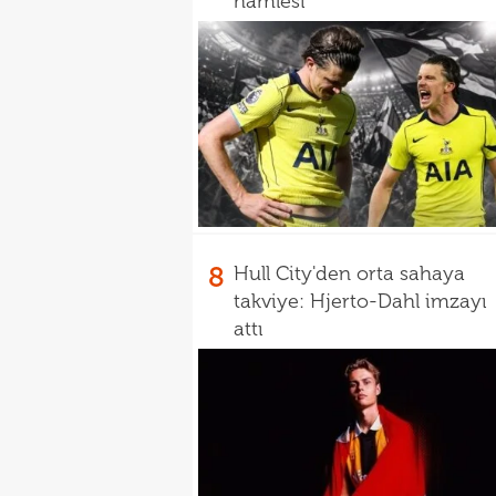
hamlesi
8
Hull City'den orta sahaya
takviye: Hjerto-Dahl imzayı
attı