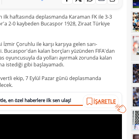
20
un ilk haftasında deplasmanda Karaman FK ile 3-3
20
Ilıc
or'a 2-0 kaybeden Bucaspor 1928, Ziraat Türkiye
20
19
 İzmir Çoruhlu ile karşı karşıya gelen sarı-
19
Inte
tti. Bucaspor'dan kalan borçları yüzünden FIFA'dan
k as oyuncusuyla da yolları ayırmak zorunda kalan
19
kattı
 istediği gibi başlayamadı.
19
Süe
civertli ekip, 7 Eylül Pazar günü deplasmanda
19
tekli
lecek.
19
le, en özel haberlere ilk sen ulaş!
İŞARETLE
18
Unit
18
oyun
18
İsve
18