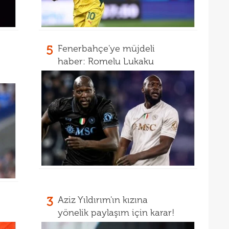
16
müjd
16
Tayl
15
pist
5
Fenerbahçe'ye müjdeli
15
kadr
haber: Romelu Lukaku
3
Aziz Yıldırım'ın kızına
yönelik paylaşım için karar!