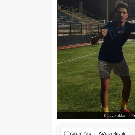
Klavye okları ile 
Yorum Yap
Yazı Boyutu