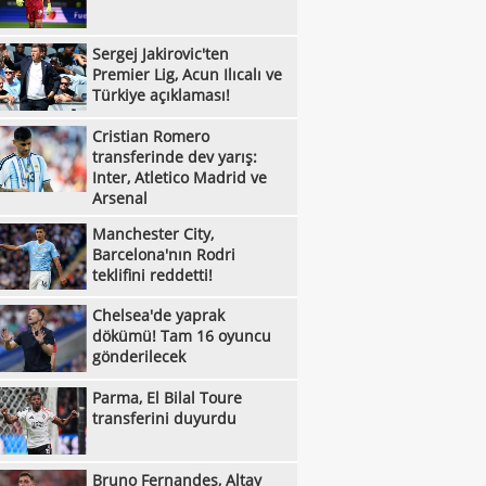
:36
Sergej Jakirovic'ten Premier Lig, Acun
Sergej Jakirovic'ten
:08
alı ve Türkiye açıklaması!
Eren Derdiyok Galatasaray'a döndü!
Premier Lig, Acun Ilıcalı ve
Türkiye açıklaması!
:03
Eyüpspor'dan Metehan Altunbaş kararı!
:53
Cristian Romero
Cristian Romero transferinde dev yarış:
transferinde dev yarış:
:51
r, Atletico Madrid ve Arsenal
Bandırmaspor, 5 oyuncuyu kadrosuna
Inter, Atletico Madrid ve
Arsenal
:40
!
Melikgazi Kayseri Basketbol'da Emin
Manchester City,
:37
l dönemi
Manchester City, Barcelona'nın Rodri
Barcelona'nın Rodri
teklifini reddetti!
:33
fini reddetti!
Ümraniyespor'dan iki takviye!
Chelsea'de yaprak
:08
Newcastle United'dan Manchester
dökümü! Tam 16 oyuncu
gönderilecek
:53
ed'a Lewis Hall yanıtı!
Chelsea'de yaprak dökümü! Tam 16
Parma, El Bilal Toure
:12
cu gönderilecek
Özel Sporcular Down Judo Milli Takımı,
transferini duyurdu
:07
ç'te 7 madalya kazandı
Fiorentina, Mastantuono'yu açıkladı!
:03
Kayserispor, transfer yasağını kaldırdı
Bruno Fernandes, Altay