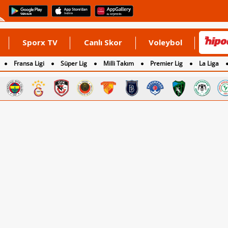
Sporx TV
Canlı Skor
Voleybol
Fransa Ligi
Süper Lig
Milli Takım
Premier Lig
La Liga