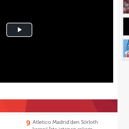
17
17
17
100 
Play
17
Video
17
Ball
17
Emre
17
İki 
17
17
etti
17
spor
16
Köyb
16
Ivan
9
Atletico Madrid'den Sörloth
16
Dahl