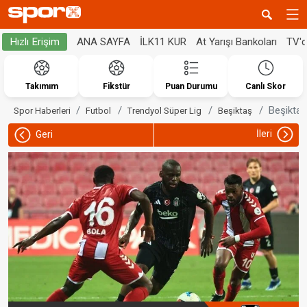
ANA SAYFA
İLK11 KUR
At Yarışı Bankoları
TV'
Hızlı Erişim
Takımım
Fikstür
Puan Durumu
Canlı Skor
Beşiktaş
Spor Haberleri
Futbol
Trendyol Süper Lig
Beşiktaş
İleri
Geri