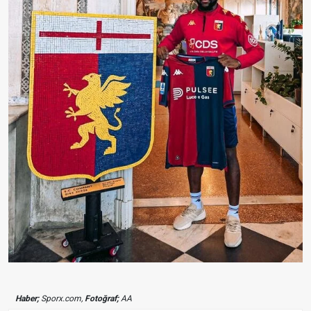
Haber;
Sporx.com,
Fotoğraf;
AA