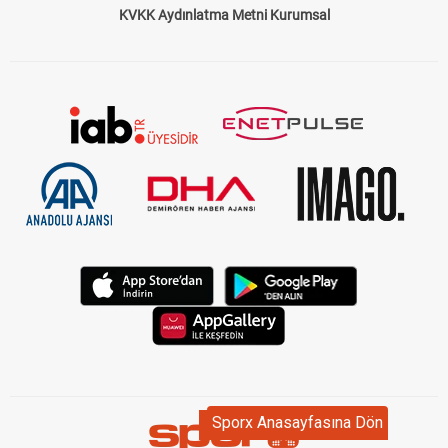
KVKK Aydınlatma Metni Kurumsal
Sporx Anasayfasına Dön
Sporx Anasayfasına Dön