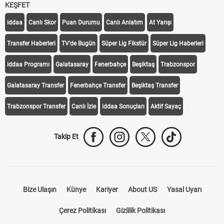
KEŞFET
iddaa
Canlı Skor
Puan Durumu
Canlı Anlatım
At Yarışı
Transfer Haberleri
TV'de Bugün
Süper Lig Fikstür
Süper Lig Haberleri
iddaa Programı
Galatasaray
Fenerbahçe
Beşiktaş
Trabzonspor
Galatasaray Transfer
Fenerbahçe Transfer
Beşiktaş Transfer
Trabzonspor Transfer
Canlı İzle
iddaa Sonuçları
Aktif Sayaç
Takip Et
Bize Ulaşın
Künye
Kariyer
About US
Yasal Uyarı
Çerez Politikası
Gizlilik Politikası