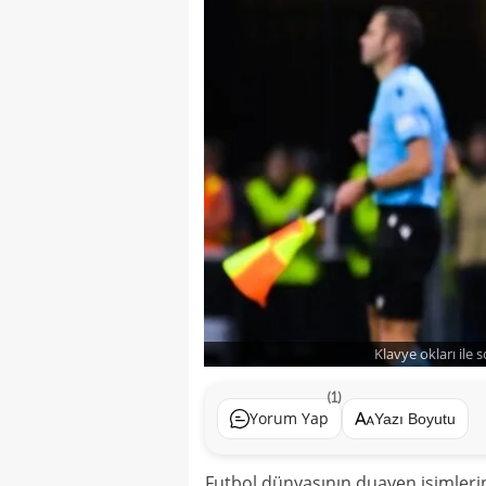
Klavye okları ile 
(1)
Yorum Yap
Yazı Boyutu
Futbol dünyasının duayen isimlerin