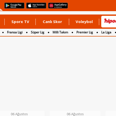
Sporx TV
Canlı Skor
Voleybol
Fransa Ligi
Süper Lig
Milli Takım
Premier Lig
La Liga
06 Ağustos
06 Ağustos