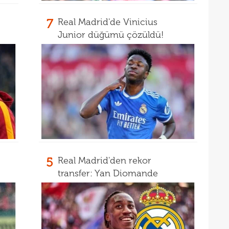
17
7
Real Madrid'de Vinicius
16
Dio
Junior düğümü çözüldü!
16
16
16
16
Avru
16
şamp
16
dire
15
fina
5
Real Madrid'den rekor
15
kattı
transfer: Yan Diomande
15
seyi
15
"Gal
15