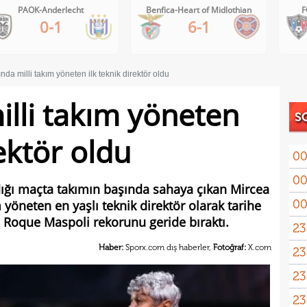
PAOK-Anderlecht
Benfica-Heart of Midlothian
F
0-1
6-1
nda milli takım yöneten ilk teknik direktör oldu
illi takım yöneten
S
rektör oldu
00
00
ığı maçta takımın başında sahaya çıkan Mircea
00
 yöneten en yaşlı teknik direktör olarak tarihe
 Roque Maspoli rekorunu geride bıraktı.
23
Haber:
Sporx.com dış haberler,
Fotoğraf:
X.com
23
yağd
23
iste
23
kaza