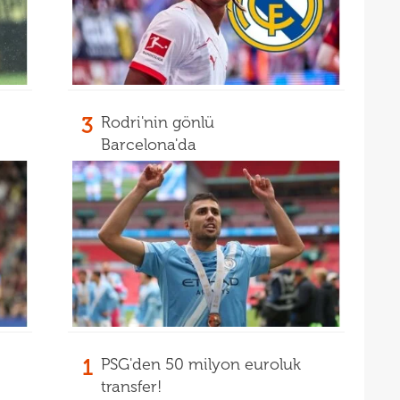
15
mali
15
sözl
prog
3
Rodri'nin gönlü
Barcelona'da
1
PSG'den 50 milyon euroluk
transfer!