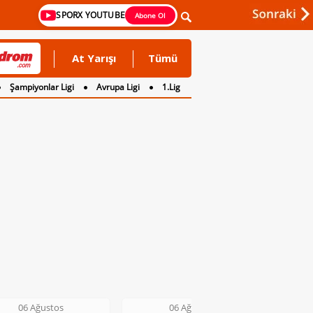
SPORX YOUTUBE
Abone Ol
At Yarışı
Tümü
Şampiyonlar Ligi
Avrupa Ligi
1.Lig
06 Ağustos
06 Ağustos