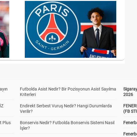
yayın
Futbolda Asist Nedir? Bir Pozisyonun Asist Sayılma
Sigaray
Kriterleri
2026
İZ
Endirekt Serbest Vuruş Nedir? Hangi Durumlarda
FENER
Verilir?
(FB S
t Plus
Bonservis Nedir? Futbolda Bonservis Sistemi Nasıl
Fenerba
İşler?
Fenerb