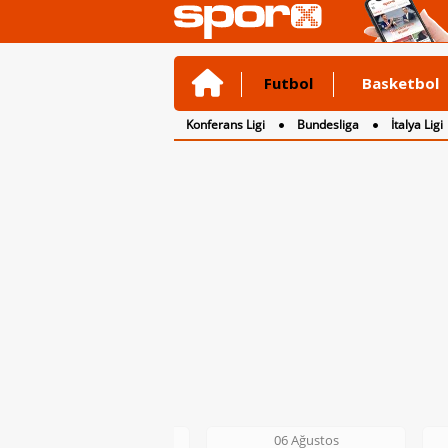
Futbol
Basketbol
Konferans Ligi
Bundesliga
İtalya Ligi
2. Lig
3. Lig
06 Ağustos
06 Ağustos