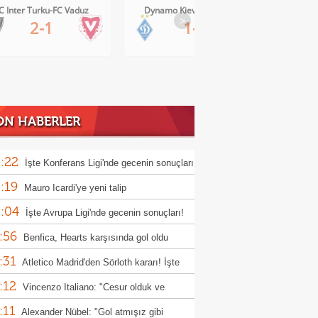
C Inter Turku-FC Vaduz
Dynamo Kiev-Qarabag FK
FC Tw
>
2-1
1-0
ON HABERLER
:22
İşte Konferans Ligi'nde gecenin sonuçları
:19
Mauro Icardi'ye yeni talip
:04
İşte Avrupa Ligi'nde gecenin sonuçları!
:56
Benfica, Hearts karşısında gol oldu
:31
ı!
Atletico Madrid'den Sörloth kararı! İşte
:12
nen rakam
Vincenzo Italiano: "Cesur olduk ve
:11
ndık"
Alexander Nübel: "Gol atmışız gibi