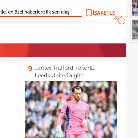
18
le, en özel haberlere ilk sen ulaş!
18
İŞARETLE
18
baba
18
futb
18
18
18
alam
9
James Trafford, rekorla
Leeds United'a gitti
17
başı
17
boya
17
17
17
gör
17