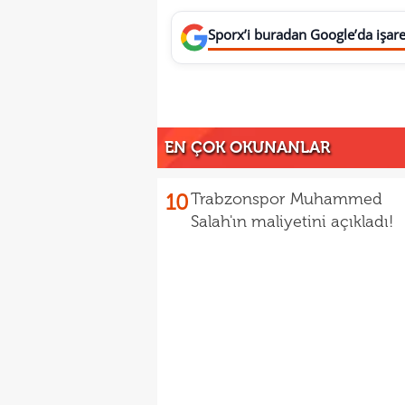
Sporx’i buradan Google’da işaret
EN ÇOK OKUNANLAR
10
Trabzonspor Muhammed
Salah'ın maliyetini açıkladı!