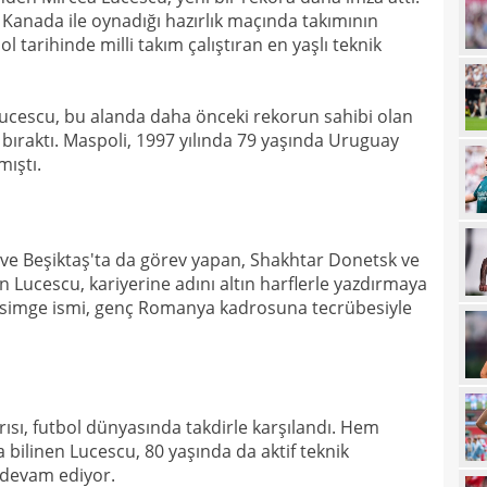
anada ile oynadığı hazırlık maçında takımının
21
çözü
 tarihinde milli takım çalıştıran en yaşlı teknik
21
20
kara
n Lucescu, bu alanda daha önceki rekorun sahibi olan
bıraktı. Maspoli, 1997 yılında 79 yaşında Uruguay
20
Must
mıştı.
20
19
ve Beşiktaş'ta da görev yapan, Shakhtar Donetsk ve
19
an Lucescu, kariyerine adını altın harflerle yazdırmaya
19
simge ismi, genç Romanya kadrosuna tecrübesiyle
19
19
yolla
18
ısı, futbol dünyasında takdirle karşılandı. Hem
 bilinen Lucescu, 80 yaşında da aktif teknik
18
 devam ediyor.