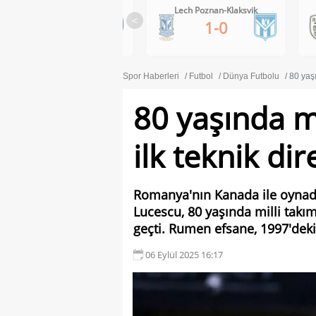
RB Salzburg-Pafos FC
Lech Poznan-Klaksvik
<
1-0
1-0
Spor Haberleri
Futbol
Dünya Futbolu
80 yaşı
80 yaşında m
ilk teknik di
Romanya'nın Kanada ile oynad
Lucescu, 80 yaşında milli takım
geçti. Rumen efsane, 1997'deki
06 Eylül 2025 16:17