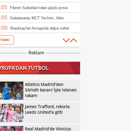
:05
ndim"
Filenin Sultanları'ndan güçlü prova
:05
Galatasaray MCT Technic, Alen
:00
lagic'i kadrosuna kattı
Beşiktaş'tan Avrupa'da dalya zaferi
:55
Beşiktaş Kadın Futbol Takımı, üç golle
:16
andı
Emirhan Topçu: "Topun oraya geleceğini
Reklam
:11
ettim"
Semih Kılıçsoy: "Beşiktaş'ı çok
VRUPA'DAN FUTBOL
:05
mişim"
Beşiktaş'ta inanılmaz rakam: Alexander
:52
el
10 kişi kalan Beşiktaş'tan Avrupa'da 100.
Atletico Madrid'den
:49
r!
Sörloth kararı! İşte istenen
Galatasaray'dan suç duyurusu
rakam
:42
James Trafford, rekorla Leeds United'a
James Trafford, rekorla
:32
Kassoum Ouattara, 6 dakikada kırmızı
Leeds United'a gitti
:18
 gördü!
Aleksey Batrakov için Galatasaray
Real Madrid'de Vinicius
:14
laması!
Real Madrid'de Vinicius Junior düğümü