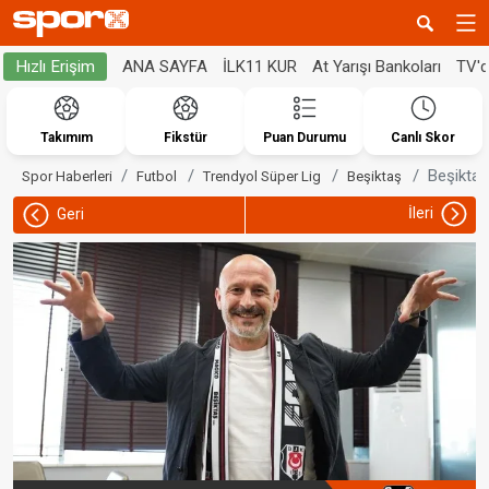
ANA SAYFA
İLK11 KUR
At Yarışı Bankoları
TV'
Hızlı Erişim
Takımım
Fikstür
Puan Durumu
Canlı Skor
Beşiktaş
Spor Haberleri
Futbol
Trendyol Süper Lig
Beşiktaş
İleri
Geri