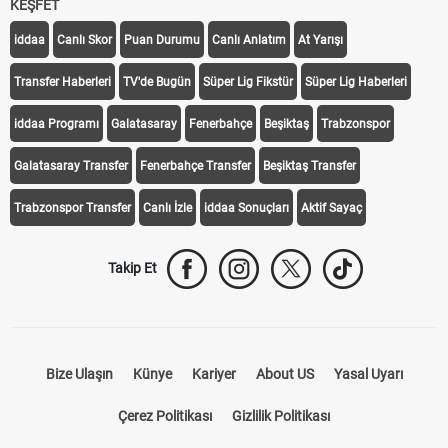
KEŞFET
iddaa
Canlı Skor
Puan Durumu
Canlı Anlatım
At Yarışı
Transfer Haberleri
TV'de Bugün
Süper Lig Fikstür
Süper Lig Haberleri
iddaa Programı
Galatasaray
Fenerbahçe
Beşiktaş
Trabzonspor
Galatasaray Transfer
Fenerbahçe Transfer
Beşiktaş Transfer
Trabzonspor Transfer
Canlı İzle
iddaa Sonuçları
Aktif Sayaç
Takip Et
Bize Ulaşın
Künye
Kariyer
About US
Yasal Uyarı
Çerez Politikası
Gizlilik Politikası