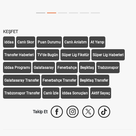
Tarihini Duyurdu
KEŞFET
iddaa
Canlı Skor
Puan Durumu
Canlı Anlatım
At Yarışı
Transfer Haberleri
TV'de Bugün
Süper Lig Fikstür
Süper Lig Haberleri
iddaa Programı
Galatasaray
Fenerbahçe
Beşiktaş
Trabzonspor
Galatasaray Transfer
Fenerbahçe Transfer
Beşiktaş Transfer
Trabzonspor Transfer
Canlı İzle
iddaa Sonuçları
Aktif Sayaç
Takip Et