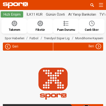
İLK11 KUR
Günün Özeti
At Yarışı Bankoları
TV'
Hızlı Erişim
Takımım
Fikstür
Puan Durumu
Canlı Skor
Spor Haberleri
Futbol
Trendyol Süper Lig
Mondihome Kayserisp
İleri
Geri