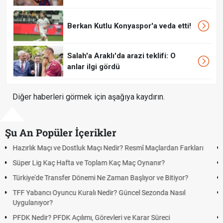
Berkan Kutlu Konyaspor'a veda etti!
Salah'a Araklı'da arazi teklifi: O
anlar ilgi gördü
Diğer haberleri görmek için aşağıya kaydırın.
Şu An Popüler İçerikler
rı
Puan Durumunda AG, OM ve Diğer Kısaltmalar Ne Anlama Gelir?
Skor Ne Demek? Sporda Skor ve Sonuç Kavramları
Futbol Nasıl Oynanır? Temel Futbol Kuralları
Deplasman Golü Kuralı Nedir? Hangi Organizasyonlarda
Uygulanıyor?
DGS Sonuçları Ne Zaman Açıklanacak 2026? ÖSYM Sonuç