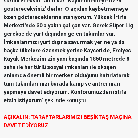
sürdüreceksin' tabiri var. 'Kaybetmemeye özen
göstereceksiniz' derler. O açıdan kaybetmemeye
özen göstereceklerine inanıyorum. Yüksek İrtifa
Merkezi'nde 30'a yakın çalışan var. Gerek Süper Lig
gerekse de yurt dışından gelen takımlar var.
İmkanlarımızı yurt dışına savurmak yerine ya da
başka ülkelere özenmek yerine Kayseri'de, Erciyes
Kayak Merkezimizin yanı başında 1850 metrede 8
saha ile her türlü sosyal imkanları ile oksijen
anlamda önemli bir merkez olduğunu hatırlatarak
tüm takımlarımızı burada kamp ve antrenman
yapmaya davet ediyorum. Konforumuzdan istifa
etsin istiyorum"
şeklinde konuştu.
AÇIKALIN: TARAFTARLARIMIZI BEŞİKTAŞ MAÇINA
DAVET EDİYORUZ