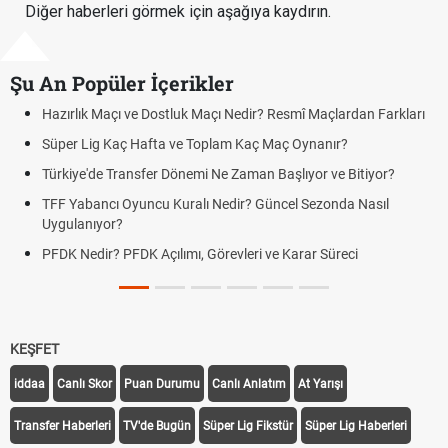
Diğer haberleri görmek için aşağıya kaydırın.
Şu An Popüler İçerikler
rlık Maçı ve Dostluk Maçı Nedir? Resmî Maçlardan Farkları
Puan D
er Lig Kaç Hafta ve Toplam Kaç Maç Oynanır?
Skor N
iye'de Transfer Dönemi Ne Zaman Başlıyor ve Bitiyor?
Futbol 
Yabancı Oyuncu Kuralı Nedir? Güncel Sezonda Nasıl
Deplas
ulanıyor?
Uygula
 Nedir? PFDK Açılımı, Görevleri ve Karar Süreci
DGS So
Tarihin
KEŞFET
iddaa
Canlı Skor
Puan Durumu
Canlı Anlatım
At Yarışı
Transfer Haberleri
TV'de Bugün
Süper Lig Fikstür
Süper Lig Haberleri