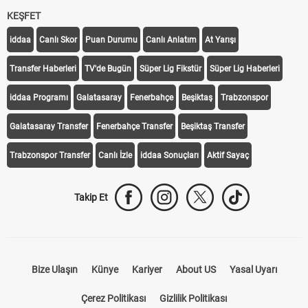
KEŞFET
iddaa
Canlı Skor
Puan Durumu
Canlı Anlatım
At Yarışı
Transfer Haberleri
TV'de Bugün
Süper Lig Fikstür
Süper Lig Haberleri
iddaa Programı
Galatasaray
Fenerbahçe
Beşiktaş
Trabzonspor
Galatasaray Transfer
Fenerbahçe Transfer
Beşiktaş Transfer
Trabzonspor Transfer
Canlı İzle
iddaa Sonuçları
Aktif Sayaç
Takip Et
Bize Ulaşın
Künye
Kariyer
About US
Yasal Uyarı