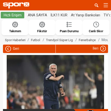
ANA SAYFA
İLK11 KUR
At Yarışı Bankoları
TV'
Hızlı Erişim
Takımım
Fikstür
Puan Durumu
Canlı Skor
Mouri
Spor Haberleri
Futbol
Trendyol Süper Lig
Fenerbahçe
İleri
Geri