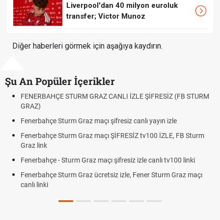
Liverpool'dan 40 milyon euroluk
transfer; Victor Munoz
Diğer haberleri görmek için aşağıya kaydırın.
Şu An Popüler İçerikler
BAHÇE STURM GRAZ CANLI İZLE ŞİFRESİZ (FB STURM
Fındık Fiy
Oldu mu?
ahçe Sturm Graz maçı şifresiz canlı yayın izle
Altın Yüks
Beklentile
ahçe Sturm Graz maçı ŞİFRESİZ tv100 İZLE, FB Sturm
ink
12. Yargı
Dakika Ge
ahçe - Sturm Graz maçı şifresiz izle canlı tv100 linki
Fenerbahç
ahçe Sturm Graz ücretsiz izle, Fener Sturm Graz maçı
Rövanşı S
nki
Trabzonsp
Off Tarihi