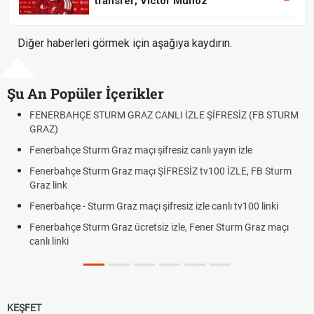
transfer; Victor Munoz
Diğer haberleri görmek için aşağıya kaydırın.
Şu An Popüler İçerikler
LE ŞİFRESİZ (FB STURM
Fındık Fiyatı Açıklandı mı? 2026 TMO Fındı
Oldu mu?
nlı yayın izle
Altın Yükselecek mi, Yükselir mi? Altın Fiya
Beklentiler
Z tv100 İZLE, FB Sturm
12. Yargı Paketi Resmî Gazete'de Yayıml
Dakika Gelişmeleri
zle canlı tv100 linki
Fenerbahçe - Sturm Graz Maçı Ne Zaman
 Fener Sturm Graz maçı
Rövanşı Saat Kaçta, Hangi Kanalda?
Trabzonspor Avrupa Maçı Ne Zaman? UEF
Off Tarihi Belli Oldu