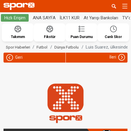
ANA SAYFA
İLK11 KUR
At Yarışı Bankoları
TV'
Hızlı Erişim
Takımım
Fikstür
Puan Durumu
Canlı Skor
Luis Suarez, ülkesinde i
Spor Haberleri
Futbol
Dünya Futbolu
İleri
Geri