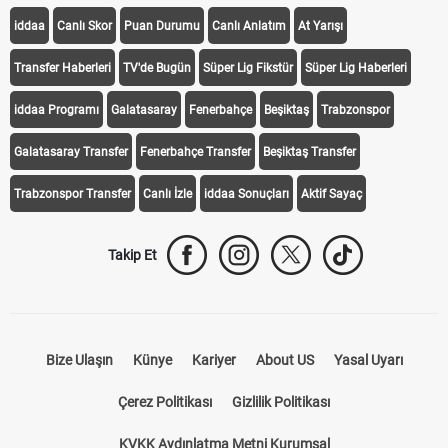
KEŞFET
iddaa
Canlı Skor
Puan Durumu
Canlı Anlatım
At Yarışı
Transfer Haberleri
TV'de Bugün
Süper Lig Fikstür
Süper Lig Haberleri
iddaa Programı
Galatasaray
Fenerbahçe
Beşiktaş
Trabzonspor
Galatasaray Transfer
Fenerbahçe Transfer
Beşiktaş Transfer
Trabzonspor Transfer
Canlı İzle
iddaa Sonuçları
Aktif Sayaç
Takip Et
Bize Ulaşın
Künye
Kariyer
About US
Yasal Uyarı
Çerez Politikası
Gizlilik Politikası