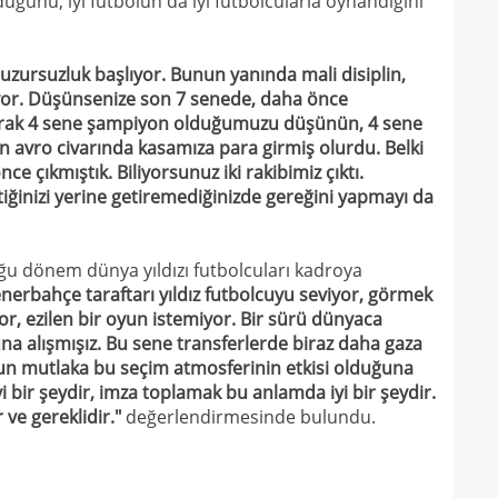
duğunu, iyi futbolun da iyi futbolcularla oynandığını
13
ve e
13
görü
ursuzluk başlıyor. Bunun yanında mali disiplin,
13
şuyor. Düşünsenize son 7 senede, daha önce
13
karak 4 sene şampiyon olduğumuzu düşünün, 4 sene
soru
n avro civarında kasamıza para girmiş olurdu. Belki
gücü
e çıkmıştık. Biliyorsunuz iki rakibimiz çıktı.
iğinizi yerine getiremediğinizde gereğini yapmayı da
 dönem dünya yıldızı futbolcuları kadroya
enerbahçe taraftarı yıldız futbolcuyu seviyor, görmek
or, ezilen bir oyun istemiyor. Bir sürü dünyaca
a alışmışız. Bu sene transferlerde biraz daha gaza
un mutlaka bu seçim atmosferinin etkisi olduğuna
 bir şeydir, imza toplamak bu anlamda iyi bir şeydir.
ve gereklidir."
değerlendirmesinde bulundu.