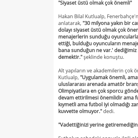
"Siyaset üstü olmak çok önemli"
Hakan Bilal Kutlualp, Fenerbahçe'ni
anlatarak,
"30 milyona yakın bir ca
dolayı siyaset üstü olmak çok öne
menajerlerin sunduğu oyuncularla 
ettiği, bulduğu oyuncuların menaje
bana sunduğun ne var.' dediğimiz
demektir."
şeklinde konuştu.
Alt yapıların ve akademilerin çok 
Kutlualp,
"Uygulamak önemli, amatö
uluslararası arenada amatör branş
Olimpiyatlara en çok sporcu gönder
devam ettirilmesi önemlidir ama fu
kıymetli ama futbol iyi olmadığı 
kuvvette olmuyor."
dedi.
"Vadettiğinizi yerine getiremediğin