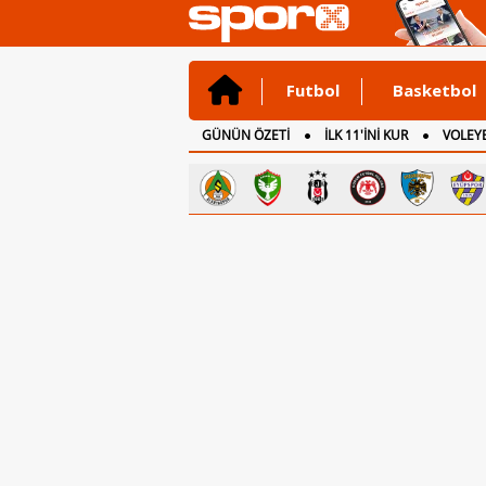
Futbol
Basketbol
GÜNÜN ÖZETİ
İLK 11'İNİ KUR
VOLEYB
CANLI ANLATIM
İNGİLTERE