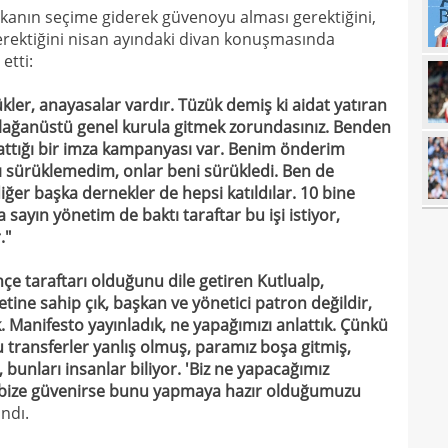
kanın seçime giderek güvenoyu alması gerektiğini,
16
Rak
gerektiğini nisan ayındaki divan konuşmasında
etti:
16
için 
16
Çeky
ler, anayasalar vardır. Tüzük demiş ki aidat yatıran
 olağanüstü genel kurula gitmek zorundasınız. Benden
16
Erok
attığı bir imza kampanyası var. Benim önderim
16
şamp
ı sürüklemedim, onlar beni sürükledi. Ben de
ğer başka dernekler de hepsi katıldılar. 10 bine
16
12. 
 sayın yönetim de baktı taraftar bu işi istiyor,
16
."
Şamp
16
müjd
çe taraftarı olduğunu dile getiren Kutlualp,
tine sahip çık, başkan ve yönetici patron değildir,
16
Tayl
k. Manifesto yayınladık, ne yapağımızı anlattık. Çünkü
15
pist
 transferler yanlış olmuş, paramız boşa gitmiş,
bunları insanlar biliyor. 'Biz ne yapacağımız
15
kadr
a bize güvenirse bunu yapmaya hazır olduğumuzu
15
andı.
14
gönl