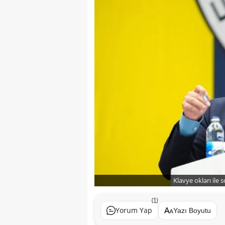
Klavye okları ile 
(1)
Yorum Yap
Yazı Boyutu