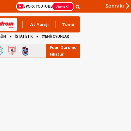
SPORX YOUTUBE
Abone Ol
At Yarışı
Tümü
GÜN
İSTATİSTİK
(YENİ) OYUNLAR
Puan Durumu
Fikstür