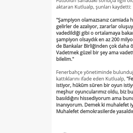
Futbolun sahadaki sonuçla ilgili ol
aktaran Kutlualp, şunları kaydetti:
"Şampiyon olamazsanız camiada huz
gelirler de azalıyor, zararlar olu
vadedildiği gibi o ortalamaya ba
şampiyon olsaydık en az 200 milyo
de Bankalar Birliğinden çok daha önc
Vadetmek güzel bir şey ama vadett
bilelim."
Fenerbahçe yönetiminde bulunduğu
kattıklarını ifade eden Kutlualp,
"F
istiyor, hüküm süren bir oyun istiy
meşhur oyuncularımız oldu, biz bun
basıldığını hissediyorum ama bun
inanıyorum. Demek ki muhalefet iyi
Muhalefet demokrasilerde yasaldır 