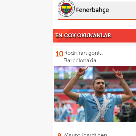
Fenerbahçe
EN ÇOK OKUNANLAR
10
Rodri'nin gönlü
Barcelona'da
Mauro Icardi'den