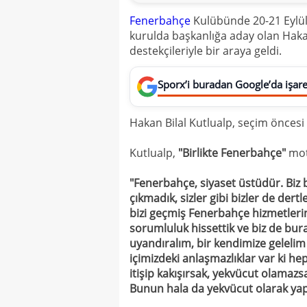
Fenerbahçe
Kulübünde 20-21 Eylül'
kurulda başkanlığa aday olan Hakan
destekçileriyle bir araya geldi.
Sporx’i buradan Google’da işaret
Hakan Bilal Kutlualp, seçim önces
Kutlualp,
"Birlikte Fenerbahçe"
mott
"Fenerbahçe, siyaset üstüdür. Biz 
çıkmadık, sizler gibi bizler de der
bizi geçmiş Fenerbahçe hizmetleri
sorumluluk hissettik ve biz de burad
uyandıralım, bir kendimize gelelim 
içimizdeki anlaşmazlıklar var ki h
itişip kakışırsak, yekvücut olamaz
Bunun hala da yekvücut olarak yap