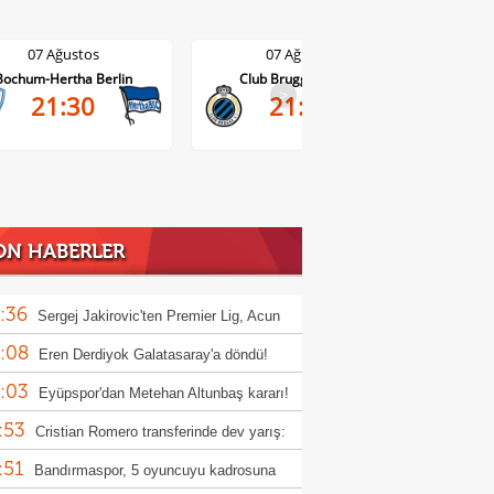
07 Ağustos
07 Ağustos
Club Brugge-Kortrijk
Altach-WSG Tirol
1-1
>
21:45
17'
ON HABERLER
:36
Sergej Jakirovic'ten Premier Lig, Acun
:08
alı ve Türkiye açıklaması!
Eren Derdiyok Galatasaray'a döndü!
:03
Eyüpspor'dan Metehan Altunbaş kararı!
:53
Cristian Romero transferinde dev yarış:
:51
r, Atletico Madrid ve Arsenal
Bandırmaspor, 5 oyuncuyu kadrosuna