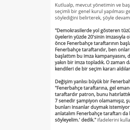
Kutlualp, mevcut yönetimin ve baş
seçimli bir genel kurul yapılması 
söylediğini belirterek, şöyle devam 
"Demokrasilerde yol gösteren tüzük
üyelerin yüzde 20'sinin imzasıyla
önce Fenerbahçe taraftarının başl
Fenerbahçe taraftarıdır, ben onlar
başlattım bu imza kampanyasını, di
yakın bir imza topladık. O zaman da
kendileri de bir seçim kararı aldılar
Değişim yanlısı büyük bir Fenerbah
"Fenerbahçe taraftarına, gel emane
taraftardır patron, bunu hatırlattı
7 senedir şampiyon olamamışız, şu
bunları insanlar duymak istemiyor, 
anlatalım Fenerbahçe taraftarı d
söyleyelim.' dedik."
ifadelerini kull