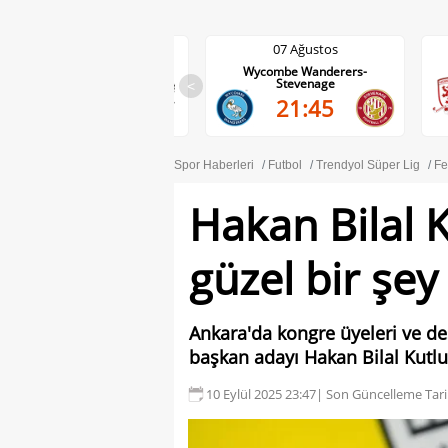
07 Ağustos
07 Ağustos
Wycombe Wanderers-
Middlesbrough-Wrexham
Stevenage
<
22:00
21:45
Spor Haberleri
Futbol
Trendyol Süper Lig
Fe
Hakan Bilal 
güzel bir şey
Ankara'da kongre üyeleri ve de
başkan adayı Hakan Bilal Kutl
10 Eylül 2025 23:47
| Son Güncelleme Tari