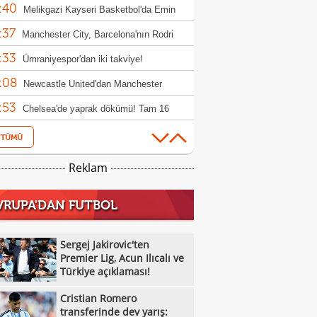
:40
!
Melikgazi Kayseri Basketbol'da Emin
:37
l dönemi
Manchester City, Barcelona'nın Rodri
:33
fini reddetti!
Ümraniyespor'dan iki takviye!
:08
Newcastle United'dan Manchester
:53
ed'a Lewis Hall yanıtı!
Chelsea'de yaprak dökümü! Tam 16
:12
cu gönderilecek
Özel Sporcular Down Judo Milli Takımı,
:07
ç'te 7 madalya kazandı
Fiorentina, Mastantuono'yu açıkladı!
Reklam
:03
Kayserispor, transfer yasağını kaldırdı
VRUPA'DAN FUTBOL
:59
Parma, El Bilal Toure transferini duyurdu
:43
Manisa Basket'in Kocaeli'ye taşınmasına
Sergej Jakirovic'ten
:40
milyon TL'lik tazminat davası
Premier Lig, Acun Ilıcalı ve
Karşıyaka Stadı'nda geri sayım sürüyor
Türkiye açıklaması!
:36
Galatasaray MCT Technic, Oumar
Cristian Romero
:30
o'yu transfer etti
Aleksandar Stanojevic, Cenk Tosun ve
transferinde dev yarış: