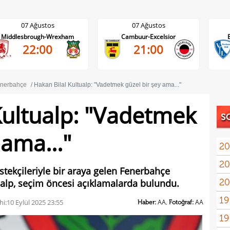
07 Ağustos
07 Ağustos
Cambuur-Excelsior
Bochum-Hertha Berlin
21:00
21:30
nerbahçe
Hakan Bilal Kultualp: "Vadetmek güzel bir şey ama..."
Kultualp: "Vadetmek
S
 ama..."
20
20
Ilıc
stekçileriyle bir araya gelen Fenerbahçe
20
ualp, seçim öncesi açıklamalarda bulundu.
19
hi:
10 Eylül 2025 23:55
Haber:
AA,
Fotoğraf:
AA
19
Inte