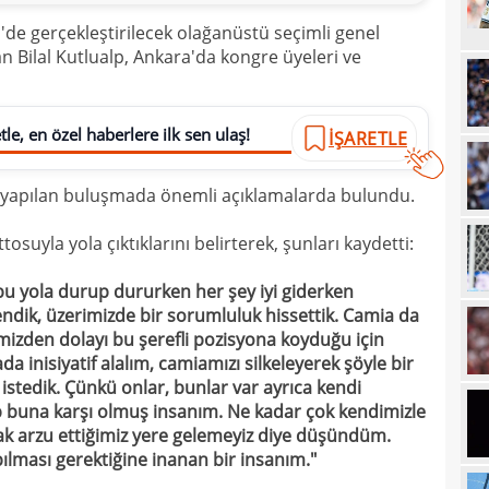
17
Emre
de gerçekleştirilecek olağanüstü seçimli genel
 Bilal Kutlualp, Ankara'da kongre üyeleri ve
17
İki 
17
le, en özel haberlere ilk sen ulaş!
17
İŞARETLE
etti
17
spor
i yapılan buluşmada önemli açıklamalarda bulundu.
16
Köyb
osuyla yola çıktıklarını belirterek, şunları kaydetti:
16
Ivan
16
bu yola durup dururken her şey iyi giderken
Dahl
tlendik, üzerimizde bir sorumluluk hissettik. Camia da
16
kon
mizden dolayı bu şerefli pozisyona koyduğu için
a inisiyatif alalım, camiamızı silkeleyerek şöyle bir
16
deği
istedik. Çünkü onlar, bunlar var ayrıca kendi
16
maaş
ep buna karşı olmuş insanım. Ne kadar çok kendimizle
sak arzu ettiğimiz yere gelemeyiz diye düşündüm.
16
ılması gerektiğine inanan bir insanım."
16
yala