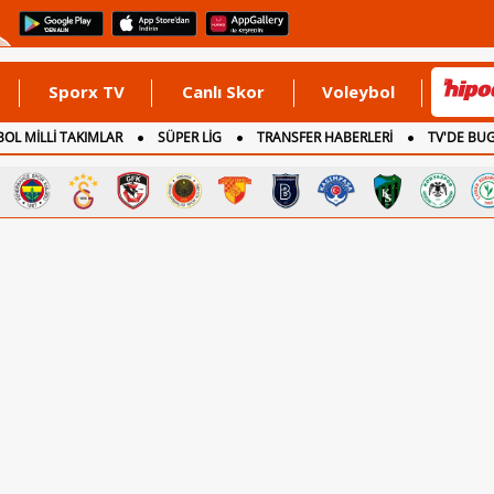
Sporx TV
Canlı Skor
Voleybol
OL MİLLİ TAKIMLAR
SÜPER LİG
TRANSFER HABERLERİ
TV'DE BU