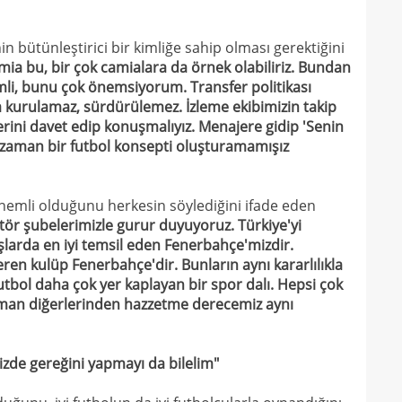
14
nası
n bütünleştirici bir kimliğe sahip olması gerektiğini
14
açık
mia bu, bir çok camialara da örnek olabiliriz. Bundan
mli, bunu çok önemsiyorum. Transfer politikası
14
Sams
kurulamaz, sürdürülemez. İzleme ekibimizin takip
14
rini davet edip konuşmalıyız. Menajere gidip 'Senin
 zaman bir futbol konsepti oluşturamamışız
14
kötü
14
Fene
önemli olduğunu herkesin söylediğini ifade eden
14
r şubelerimizle gurur duyuyoruz. Türkiye'yi
larda en iyi temsil eden Fenerbahçe'mizdir.
13
heye
en kulüp Fenerbahçe'dir. Bunların aynı kararlılıkla
13
tbol daha çok yer kaplayan bir spor dalı. Hepsi çok
Türk
zaman diğerlerinden hazzetme derecemiz aynı
13
13
kalı
izde gereğini yapmayı da bilelim"
13
ikna