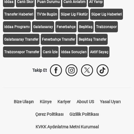
KEŞFET
iddaa
Canlı Skor
Puan Durumu
Canlı Anlatım
At Yarışı
Transfer Haberleri
TV'de Bugün
Süper Lig Fikstür
Süper Lig Haberleri
iddaa Programı
Galatasaray
Fenerbahçe
Beşiktaş
Trabzonspor
Galatasaray Transfer
Fenerbahçe Transfer
Beşiktaş Transfer
Trabzonspor Transfer
Canlı İzle
iddaa Sonuçları
Aktif Sayaç
Takip Et
Bize Ulaşın
Künye
Kariyer
About US
Yasal Uyarı
Çerez Politikası
Gizlilik Politikası