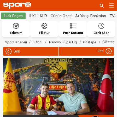
İLK11 KUR
Günün Özeti
At Yarışı Bankoları
TV'
Hızlı Erişim
Takımım
Fikstür
Puan Durumu
Canlı Skor
Göztepe,
Spor Haberleri
Futbol
Trendyol Süper Lig
Göztepe
İleri
Geri