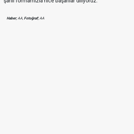
şanlı formamızla nice başarılar diliyoruz."
Haber;
AA,
Fotoğraf;
AA