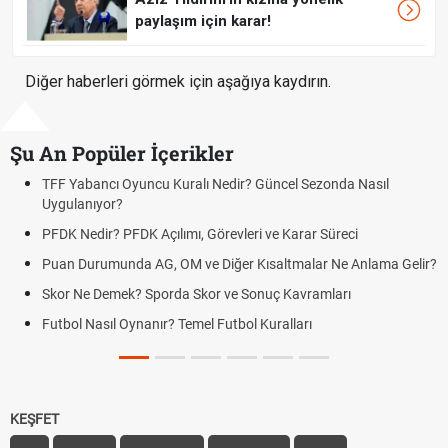
paylaşım için karar!
Diğer haberleri görmek için aşağıya kaydırın.
Şu An Popüler İçerikler
Yabancı Oyuncu Kuralı Nedir? Güncel Sezonda Nasıl
Deplas
ulanıyor?
Uygula
 Nedir? PFDK Açılımı, Görevleri ve Karar Süreci
DGS So
Tarihin
n Durumunda AG, OM ve Diğer Kısaltmalar Ne Anlama Gelir?
Mazota 
r Ne Demek? Sporda Skor ve Sonuç Kavramları
Hradec 
ol Nasıl Oynanır? Temel Futbol Kuralları
Hradec 
BJK)