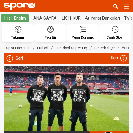
ANA SAYFA
İLK11 KUR
At Yarışı Bankoları
TV'
Hızlı Erişim
Takımım
Fikstür
Puan Durumu
Canlı Skor
Fener
Spor Haberleri
Futbol
Trendyol Süper Lig
Fenerbahçe
İleri
Geri