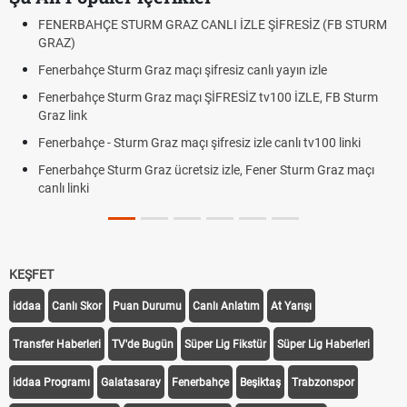
TURM GRAZ CANLI İZLE ŞİFRESİZ (FB STURM
Fındık Fiyatı Açıkl
Oldu mu?
m Graz maçı şifresiz canlı yayın izle
Altın Yükselecek mi
Beklentiler
urm Graz maçı ŞİFRESİZ tv100 İZLE, FB Sturm
12. Yargı Paketi 
Dakika Gelişmeleri
urm Graz maçı şifresiz izle canlı tv100 linki
Fenerbahçe - Stu
rm Graz ücretsiz izle, Fener Sturm Graz maçı
Rövanşı Saat Kaç
Trabzonspor Avru
Off Tarihi Belli Old
KEŞFET
iddaa
Canlı Skor
Puan Durumu
Canlı Anlatım
At Yarışı
Transfer Haberleri
TV'de Bugün
Süper Lig Fikstür
Süper Lig Haberleri