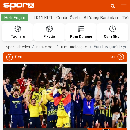
İLK11 KUR
Günün Özeti
At Yarışı Bankoları
TV'
Hızlı Erişim
Takımım
Fikstür
Puan Durumu
Canlı Skor
EuroLeague'de yeni
Spor Haberleri
Basketbol
THY Euroleague
İleri
Geri