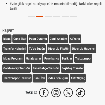
Evde çilek reçeli nasıl yapılır? Kimsenin bilmediği farklı çilek reçeli
tarifi
KEŞFET
iddaa
Canlı Skor
Puan Durumu
Canlı Anlatım
At Yarışı
Transfer Haberleri
TV'de Bugün
Süper Lig Fikstür
Süper Lig Haberleri
iddaa Programı
Galatasaray
Fenerbahçe
Beşiktaş
Trabzonspor
Galatasaray Transfer
Fenerbahçe Transfer
Beşiktaş Transfer
Trabzonspor Transfer
Canlı İzle
iddaa Sonuçları
Aktif Sayaç
Takip Et