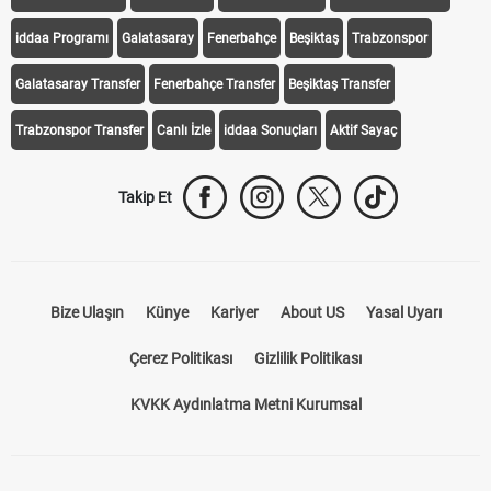
iddaa
Canlı Skor
Puan Durumu
Canlı Anlatım
At Yarışı
Transfer Haberleri
TV'de Bugün
Süper Lig Fikstür
Süper Lig Haberleri
iddaa Programı
Galatasaray
Fenerbahçe
Beşiktaş
Trabzonspor
Galatasaray Transfer
Fenerbahçe Transfer
Beşiktaş Transfer
Trabzonspor Transfer
Canlı İzle
iddaa Sonuçları
Aktif Sayaç
Takip Et
Bize Ulaşın
Künye
Kariyer
About US
Yasal Uyarı
Çerez Politikası
Gizlilik Politikası
KVKK Aydınlatma Metni Kurumsal