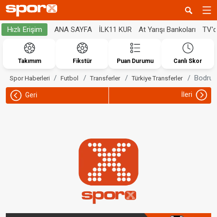
ANA SAYFA
İLK11 KUR
At Yarışı Bankoları
TV'
Hızlı Erişim
Takımım
Fikstür
Puan Durumu
Canlı Skor
Bodrum
Spor Haberleri
Futbol
Transferler
Türkiye Transferler
İleri
Geri