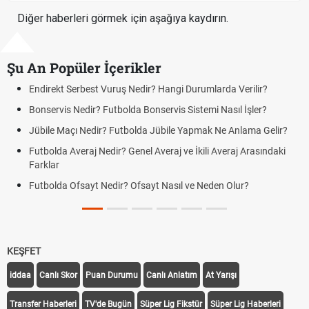
Diğer haberleri görmek için aşağıya kaydırın.
Şu An Popüler İçerikler
Endirekt Serbest Vuruş Nedir? Hangi Durumlarda Verilir?
Açı
Yen
Bonservis Nedir? Futbolda Bonservis Sistemi Nasıl İşler?
DGS
Jübile Maçı Nedir? Futbolda Jübile Yapmak Ne Anlama Gelir?
Tar
Futbolda Averaj Nedir? Genel Averaj ve İkili Averaj Arasındaki
Mot
Farklar
Tar
Futbolda Ofsayt Nedir? Ofsayt Nasıl ve Neden Olur?
Fın
Ol
Sig
KEŞFET