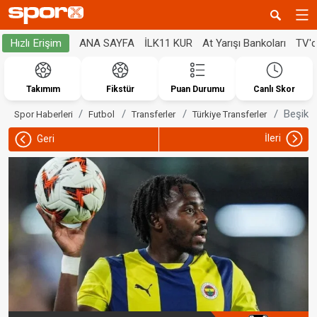
ANA SAYFA
İLK11 KUR
At Yarışı Bankoları
TV'
Hızlı Erişim
Takımım
Fikstür
Puan Durumu
Canlı Skor
Beşikta
Spor Haberleri
Futbol
Transferler
Türkiye Transferler
İleri
Geri