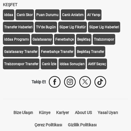
KEŞFET
iddaa
Canlı Skor
Puan Durumu
Canlı Anlatım
At Yarışı
Transfer Haberleri
TV'de Bugün
Süper Lig Fikstür
Süper Lig Haberleri
iddaa Programı
Galatasaray
Fenerbahçe
Beşiktaş
Trabzonspor
Galatasaray Transfer
Fenerbahçe Transfer
Beşiktaş Transfer
Trabzonspor Transfer
Canlı İzle
iddaa Sonuçları
Aktif Sayaç
Takip Et
Bize Ulaşın
Künye
Kariyer
About US
Yasal Uyarı
Çerez Politikası
Gizlilik Politikası