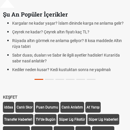
Şu An Popüler İçerikler
ne anlama gelir?
Futbolda ofsayt nedir? Ofsayt nasıl anlatılır?
Kravat nasıl bağlanır? En kolay kravat bağlama y
a maddede Altın
Cemre düştü mü? Kış cemresi ne zaman düşer? C
demek
disler! Kuran'da
Rüyada kedi görmek en anlama geliyor? Kedi rüya 
Evde çilek reçeli nasıl yapılır? Kimsenin bilmediği far
yapılmalı
tarifi
KEŞFET
iddaa
Canlı Skor
Puan Durumu
Canlı Anlatım
At Yarışı
Transfer Haberleri
TV'de Bugün
Süper Lig Fikstür
Süper Lig Haberleri