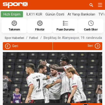
İLK11 KUR
Günün Özeti
At Yarışı Bankoları
TV'
Hızlı Erişim
Takımım
Fikstür
Puan Durumu
Canlı Skor
Beşiktaş ile Alanyaspor, 19. randevuda
Spor Haberleri
Futbol
İleri
Geri