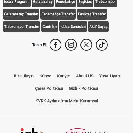
iddaa Programı
Galatasaray
Fenerbahçe
Beşiktaş
Trabzonspor
Galatasaray Transfer
Fenerbahçe Transfer
Beşiktaş Transfer
Trabzonspor Transfer
Canlı İzle
iddaa Sonuçları
Aktif Sayaç
Takip Et
Bize Ulaşın
Künye
Kariyer
About US
Yasal Uyarı
Çerez Politikası
Gizlilik Politikası
KVKK Aydınlatma Metni Kurumsal