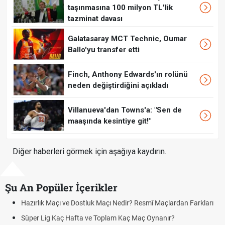
taşınmasına 100 milyon TL'lik
tazminat davası
Galatasaray MCT Technic, Oumar
Ballo'yu transfer etti
Finch, Anthony Edwards'ın rolünü
neden değiştirdiğini açıkladı
Villanueva'dan Towns'a: "Sen de
maaşında kesintiye git!"
Diğer haberleri görmek için aşağıya kaydırın.
Şu An Popüler İçerikler
zırlık Maçı ve Dostluk Maçı Nedir? Resmî Maçlardan Farkları
Puan
üper Lig Kaç Hafta ve Toplam Kaç Maç Oynanır?
Skor