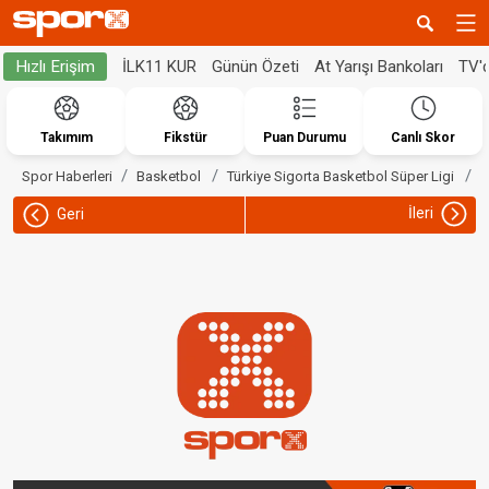
İLK11 KUR
Günün Özeti
At Yarışı Bankoları
TV'
Hızlı Erişim
Takımım
Fikstür
Puan Durumu
Canlı Skor
B
Spor Haberleri
Basketbol
Türkiye Sigorta Basketbol Süper Ligi
İleri
Geri