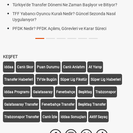
rkiye'de Transfer Dönemi Ne Zaman Başlıyor ve Bitiyor?
Futbo
F Yabancı Oyuncu Kuralı Nedir? Güncel Sezonda Nasıl
Depla
ygulanıyor?
Uygu
DK Nedir? PFDK Açılımı, Görevleri ve Karar Süreci
DGS 
Tarih
KEŞFET
iddaa
Canlı Skor
Puan Durumu
Canlı Anlatım
At Yarışı
Transfer Haberleri
TV'de Bugün
Süper Lig Fikstür
Süper Lig Haberleri
iddaa Programı
Galatasaray
Fenerbahçe
Beşiktaş
Trabzonspor
Galatasaray Transfer
Fenerbahçe Transfer
Beşiktaş Transfer
Trabzonspor Transfer
Canlı İzle
iddaa Sonuçları
Aktif Sayaç