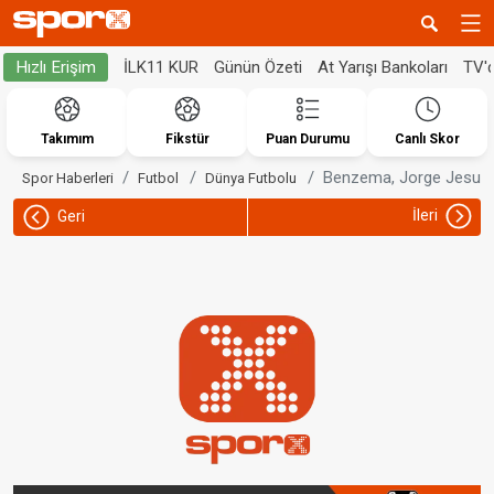
İLK11 KUR
Günün Özeti
At Yarışı Bankoları
TV'
Hızlı Erişim
Takımım
Fikstür
Puan Durumu
Canlı Skor
Benzema, Jorge Jesus'u
Spor Haberleri
Futbol
Dünya Futbolu
İleri
Geri