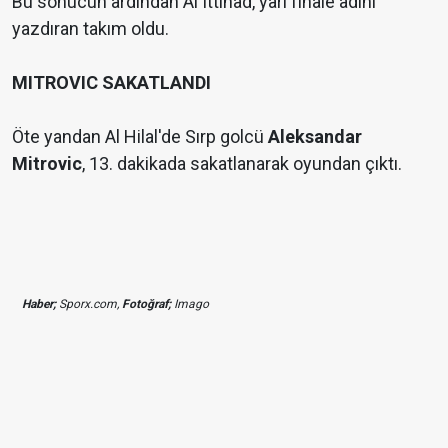
Bu sonucun ardından Al Ittihad, yarı finale adını
yazdıran takım oldu.
MITROVIC SAKATLANDI
Öte yandan Al Hilal'de Sırp golcü
Aleksandar
Mitrovic
, 13. dakikada sakatlanarak oyundan çıktı.
Haber;
Sporx.com,
Fotoğraf;
Imago