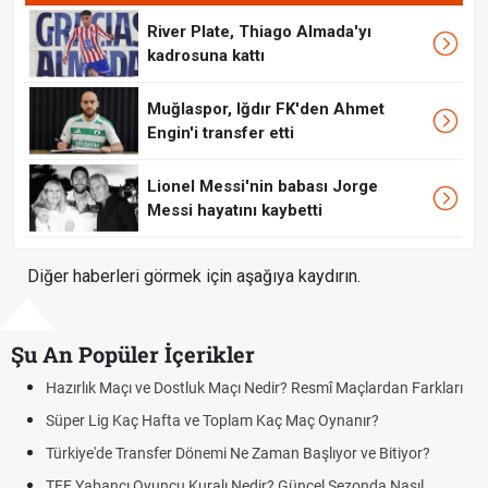
River Plate, Thiago Almada'yı
kadrosuna kattı
Muğlaspor, Iğdır FK'den Ahmet
Engin'i transfer etti
Lionel Messi'nin babası Jorge
Messi hayatını kaybetti
Diğer haberleri görmek için aşağıya kaydırın.
Şu An Popüler İçerikler
rlık Maçı ve Dostluk Maçı Nedir? Resmî Maçlardan Farkları
Puan D
er Lig Kaç Hafta ve Toplam Kaç Maç Oynanır?
Skor N
iye'de Transfer Dönemi Ne Zaman Başlıyor ve Bitiyor?
Futbol 
Yabancı Oyuncu Kuralı Nedir? Güncel Sezonda Nasıl
Deplas