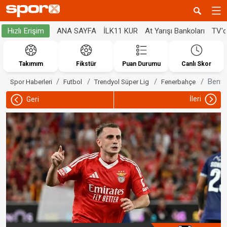
ANA SAYFA
İLK11 KUR
At Yarışı Bankoları
TV'
Hızlı Erişim
Takımım
Fikstür
Puan Durumu
Canlı Skor
Benfi
Spor Haberleri
Futbol
Trendyol Süper Lig
Fenerbahçe
İleri
Geri