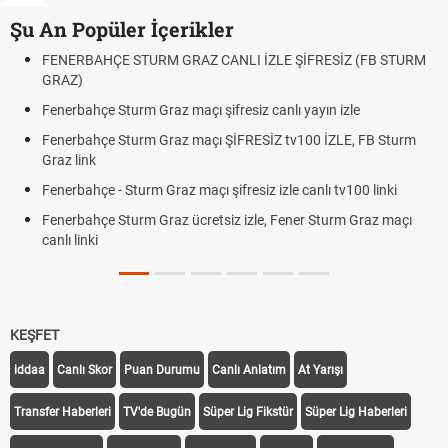
Şu An Popüler İçerikler
RM GRAZ CANLI İZLE ŞİFRESİZ (FB STURM
Fındık Fiyatı Açıkland
Oldu mu?
raz maçı şifresiz canlı yayın izle
Altın Yükselecek mi, Y
Beklentiler
 Graz maçı ŞİFRESİZ tv100 İZLE, FB Sturm
12. Yargı Paketi Res
Dakika Gelişmeleri
 Graz maçı şifresiz izle canlı tv100 linki
Fenerbahçe - Sturm 
Graz ücretsiz izle, Fener Sturm Graz maçı
Rövanşı Saat Kaçta,
Trabzonspor Avrupa 
Off Tarihi Belli Oldu
KEŞFET
iddaa
Canlı Skor
Puan Durumu
Canlı Anlatım
At Yarışı