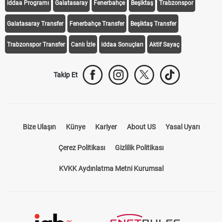
Transfer Haberleri
TV'de Bugün
Süper Lig Fikstür
Süper Lig Haberleri
iddaa Programı
Galatasaray
Fenerbahçe
Beşiktaş
Trabzonspor
Galatasaray Transfer
Fenerbahçe Transfer
Beşiktaş Transfer
Trabzonspor Transfer
Canlı İzle
iddaa Sonuçları
Aktif Sayaç
Takip Et
Bize Ulaşın
Künye
Kariyer
About US
Yasal Uyarı
Çerez Politikası
Gizlilik Politikası
KVKK Aydınlatma Metni Kurumsal