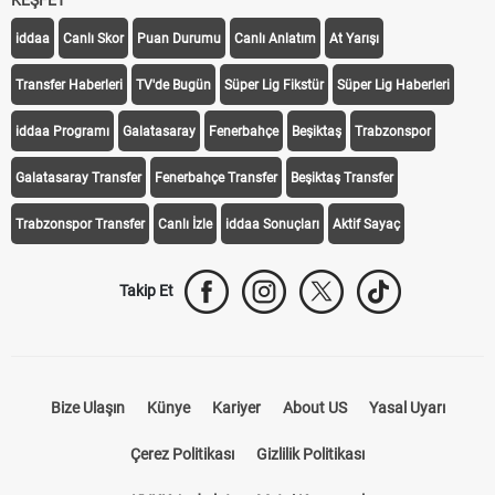
iddaa
Canlı Skor
Puan Durumu
Canlı Anlatım
At Yarışı
Transfer Haberleri
TV'de Bugün
Süper Lig Fikstür
Süper Lig Haberleri
iddaa Programı
Galatasaray
Fenerbahçe
Beşiktaş
Trabzonspor
Galatasaray Transfer
Fenerbahçe Transfer
Beşiktaş Transfer
Trabzonspor Transfer
Canlı İzle
iddaa Sonuçları
Aktif Sayaç
Takip Et
Bize Ulaşın
Künye
Kariyer
About US
Yasal Uyarı
Çerez Politikası
Gizlilik Politikası