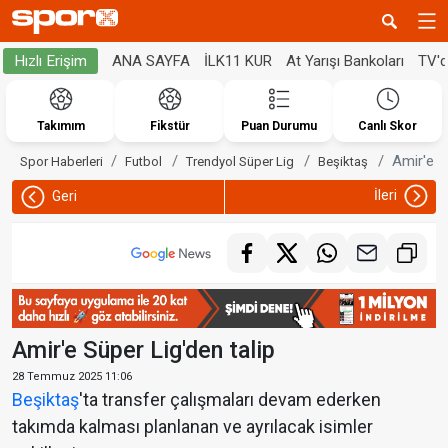
ANA SAYFA
İLK11 KUR
At Yarışı Bankoları
TV'
Hızlı Erişim
Takımım
Fikstür
Puan Durumu
Canlı Skor
Amir'e S
Spor Haberleri
Futbol
Trendyol Süper Lig
Beşiktaş
İleri
Geri
Amir'e Süper Lig'den talip
28 Temmuz 2025 11:06
Beşiktaş
'ta transfer çalışmaları devam ederken
takımda kalması planlanan ve ayrılacak isimler