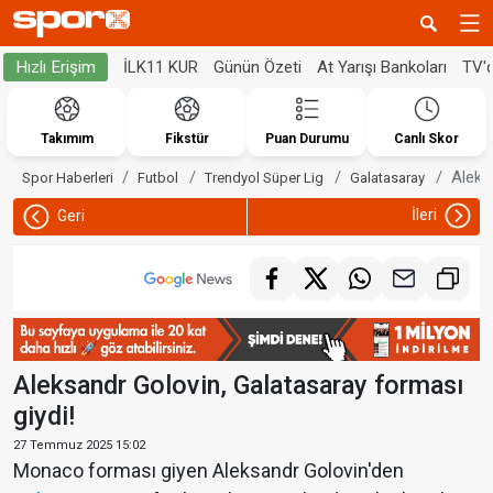
İLK11 KUR
Günün Özeti
At Yarışı Bankoları
TV'
Hızlı Erişim
Takımım
Fikstür
Puan Durumu
Canlı Skor
Aleks
Spor Haberleri
Futbol
Trendyol Süper Lig
Galatasaray
İleri
Geri
Aleksandr Golovin, Galatasaray forması
giydi!
27 Temmuz 2025 15:02
Monaco forması giyen Aleksandr Golovin'den