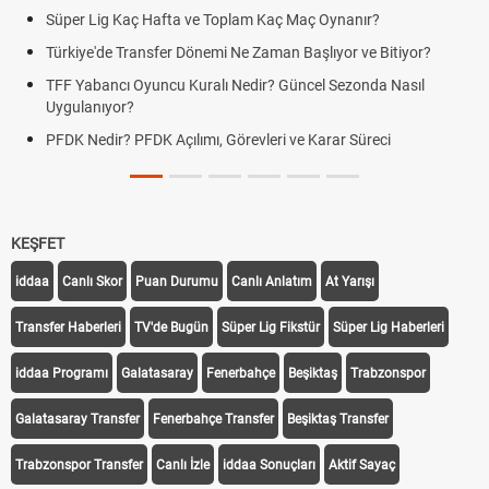
Süper Lig Kaç Hafta ve Toplam Kaç Maç Oynanır?
Türkiye'de Transfer Dönemi Ne Zaman Başlıyor ve Bitiyor?
TFF Yabancı Oyuncu Kuralı Nedir? Güncel Sezonda Nasıl
Uygulanıyor?
PFDK Nedir? PFDK Açılımı, Görevleri ve Karar Süreci
KEŞFET
iddaa
Canlı Skor
Puan Durumu
Canlı Anlatım
At Yarışı
Transfer Haberleri
TV'de Bugün
Süper Lig Fikstür
Süper Lig Haberleri
iddaa Programı
Galatasaray
Fenerbahçe
Beşiktaş
Trabzonspor
Galatasaray Transfer
Fenerbahçe Transfer
Beşiktaş Transfer
Trabzonspor Transfer
Canlı İzle
iddaa Sonuçları
Aktif Sayaç