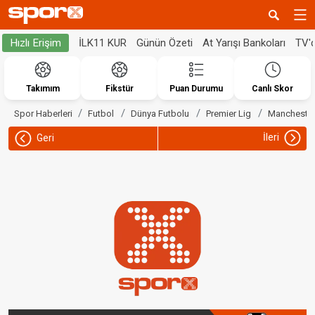
İLK11 KUR
Günün Özeti
At Yarışı Bankoları
TV'
Hızlı Erişim
Takımım
Fikstür
Puan Durumu
Canlı Skor
Spor Haberleri
Futbol
Dünya Futbolu
Premier Lig
Manchester
İleri
Geri