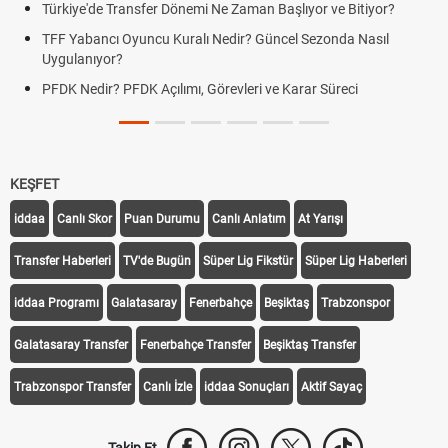
Türkiye'de Transfer Dönemi Ne Zaman Başlıyor ve Bitiyor?
TFF Yabancı Oyuncu Kuralı Nedir? Güncel Sezonda Nasıl
Uygulanıyor?
PFDK Nedir? PFDK Açılımı, Görevleri ve Karar Süreci
KEŞFET
iddaa
Canlı Skor
Puan Durumu
Canlı Anlatım
At Yarışı
Transfer Haberleri
TV'de Bugün
Süper Lig Fikstür
Süper Lig Haberleri
iddaa Programı
Galatasaray
Fenerbahçe
Beşiktaş
Trabzonspor
Galatasaray Transfer
Fenerbahçe Transfer
Beşiktaş Transfer
Trabzonspor Transfer
Canlı İzle
iddaa Sonuçları
Aktif Sayaç