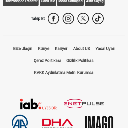
Trabzonspor Transfer
Canlı İzle
iddaa Sonuçları
Aktif Sayaç
Takip Et
Bize Ulaşın
Künye
Kariyer
About US
Yasal Uyarı
Çerez Politikası
Gizlilik Politikası
KVKK Aydınlatma Metni Kurumsal