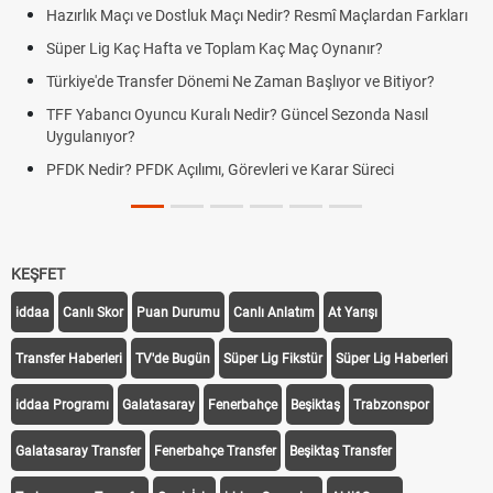
Hazırlık Maçı ve Dostluk Maçı Nedir? Resmî Maçlardan Farkları
Süper Lig Kaç Hafta ve Toplam Kaç Maç Oynanır?
Türkiye'de Transfer Dönemi Ne Zaman Başlıyor ve Bitiyor?
TFF Yabancı Oyuncu Kuralı Nedir? Güncel Sezonda Nasıl
Uygulanıyor?
PFDK Nedir? PFDK Açılımı, Görevleri ve Karar Süreci
KEŞFET
iddaa
Canlı Skor
Puan Durumu
Canlı Anlatım
At Yarışı
Transfer Haberleri
TV'de Bugün
Süper Lig Fikstür
Süper Lig Haberleri
iddaa Programı
Galatasaray
Fenerbahçe
Beşiktaş
Trabzonspor
Galatasaray Transfer
Fenerbahçe Transfer
Beşiktaş Transfer