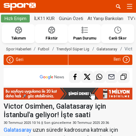
İLK11 KUR
Günün Özeti
At Yarışı Bankoları
TV'
Hızlı Erişim
Takımım
Fikstür
Puan Durumu
Canlı Skor
Victor
Spor Haberleri
Futbol
Trendyol Süper Lig
Galatasaray
İleri
Geri
Victor Osimhen, Galatasaray için
İstanbul'a geliyor! İşte saati
30 Temmuz 2025 10:16
|| Son güncelleme
30 Temmuz 2025 20:36
Galatasaray
uzun süredir kadrosuna katmak için