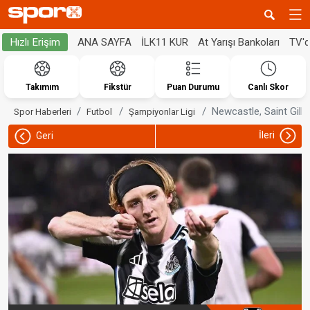
ANA SAYFA
İLK11 KUR
At Yarışı Bankoları
TV'
Hızlı Erişim
Takımım
Fikstür
Puan Durumu
Canlı Skor
Newcastle, Saint Gilloi
Spor Haberleri
Futbol
Şampiyonlar Ligi
İleri
Geri