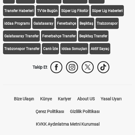
Transfer Haberleri
TV'de Bugün
Süper Lig Fikstür
Süper Lig Haberleri
iddaa Programı
Galatasaray
Fenerbahçe
Beşiktaş
Trabzonspor
Galatasaray Transfer
Fenerbahçe Transfer
Beşiktaş Transfer
Trabzonspor Transfer
Canlı İzle
iddaa Sonuçları
Aktif Sayaç
Takip Et
Bize Ulaşın
Künye
Kariyer
About US
Yasal Uyarı
Çerez Politikası
Gizlilik Politikası
KVKK Aydınlatma Metni Kurumsal