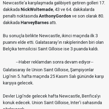
Newcastle'a karşılaşmada galibiyeti getiren golleri 17.
dakikada
Nick
Woltemade
, 43 ve 64. dakikalarda
penaltı noktasında
Anthony
Gordon
ve son olarak 80.
dakikada
Harvey
Barnes
attı.
Bu sonuçla birlikte Newcastle, ikinci maçında ilk 3
puanını elde etti. Galatasaray'ın rakiplerinden biri olan
Belçika temsilcisi Saint Gilloise ise 3 puanda kaldı.
--Haber reklamdan sonra devam ediyor--
Galatasaray ile Union Saint Gilloise, Şampiyonlar
Ligi'nin 5. hafta maçında 25 Kasım Salı gününde karşı
karşıya gelecek.
Devler Ligi'nde gelecek hafta Newcastle, Benfica'yı
konuk edecek. Union Saint Gilloise, Inter'i sahasında