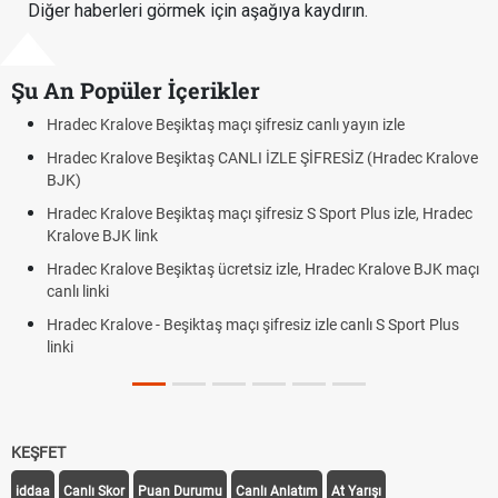
Diğer haberleri görmek için aşağıya kaydırın.
Şu An Popüler İçerikler
açı şifresiz canlı yayın izle
Hradec Kralove - Beşiktaş maç
 CANLI İZLE ŞİFRESİZ (Hradec Kralove
Hradec Kralove Beşiktaş maç
BJK link
maçı şifresiz S Sport Plus izle, Hradec
Trivela Nedir? Trivela Vuruşu
Röveşata Nedir? Röveşata V
ücretsiz izle, Hradec Kralove BJK maçı
Plonjon Nedir? Kalecilikte Pl
 maçı şifresiz izle canlı S Sport Plus
KEŞFET
iddaa
Canlı Skor
Puan Durumu
Canlı Anlatım
At Yarışı