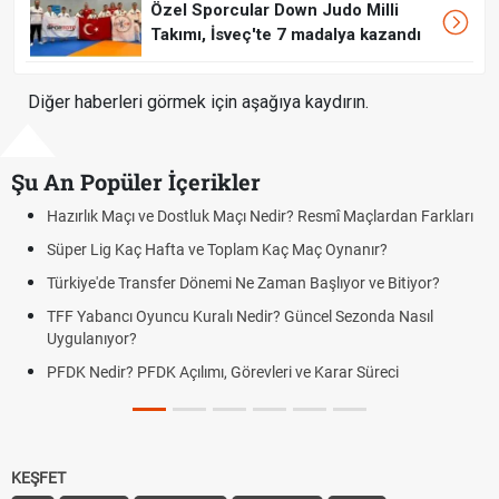
Özel Sporcular Down Judo Milli
Takımı, İsveç'te 7 madalya kazandı
Diğer haberleri görmek için aşağıya kaydırın.
Şu An Popüler İçerikler
mî Maçlardan Farkları
Puan Durumunda AG, OM ve Diğer Kısaltmal
 Oynanır?
Skor Ne Demek? Sporda Skor ve Sonuç Kavr
lıyor ve Bitiyor?
Futbol Nasıl Oynanır? Temel Futbol Kuralları
l Sezonda Nasıl
Deplasman Golü Kuralı Nedir? Hangi Organ
Uygulanıyor?
arar Süreci
DGS Sonuçları Ne Zaman Açıklanacak 202
Tarihini Duyurdu