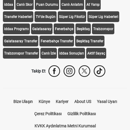
KEŞFET
iddaa
Canlı Skor
Puan Durumu
Canlı Anlatım
At Yarışı
Transfer Haberleri
TV'de Bugün
Süper Lig Fikstür
Süper Lig Haberleri
iddaa Programı
Galatasaray
Fenerbahçe
Beşiktaş
Trabzonspor
Galatasaray Transfer
Fenerbahçe Transfer
Beşiktaş Transfer
Trabzonspor Transfer
Canlı İzle
iddaa Sonuçları
Aktif Sayaç
Takip Et
Bize Ulaşın
Künye
Kariyer
About US
Yasal Uyarı
Çerez Politikası
Gizlilik Politikası