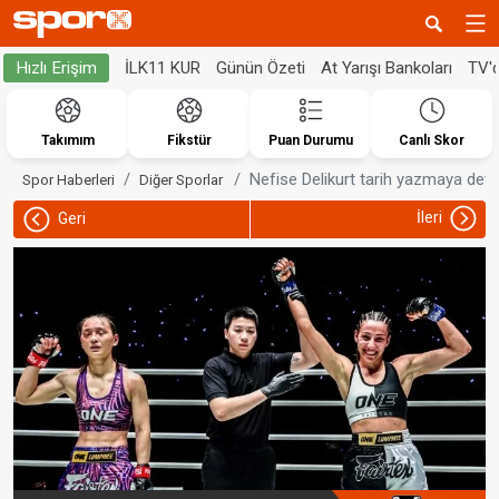
İLK11 KUR
Günün Özeti
At Yarışı Bankoları
TV'
Hızlı Erişim
Takımım
Fikstür
Puan Durumu
Canlı Skor
Nefise Delikurt tarih yazmaya dev
Spor Haberleri
Diğer Sporlar
İleri
Geri