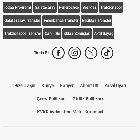
Transfer Haberleri
TV'de Bugün
Süper Lig Fikstür
Süper Lig Haberleri
iddaa Programı
Galatasaray
Fenerbahçe
Beşiktaş
Trabzonspor
Galatasaray Transfer
Fenerbahçe Transfer
Beşiktaş Transfer
Trabzonspor Transfer
Canlı İzle
iddaa Sonuçları
Aktif Sayaç
Takip Et
Bize Ulaşın
Künye
Kariyer
About US
Yasal Uyarı
Çerez Politikası
Gizlilik Politikası
KVKK Aydınlatma Metni Kurumsal