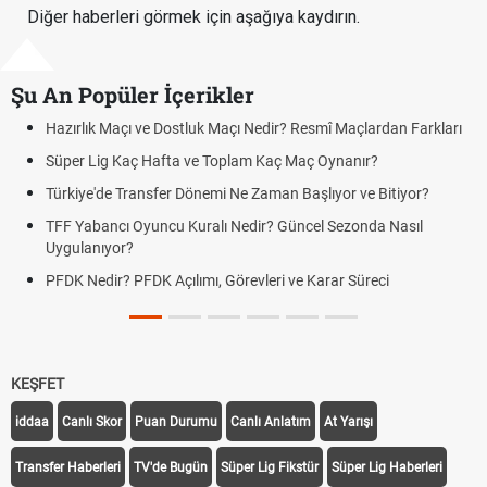
Diğer haberleri görmek için aşağıya kaydırın.
Şu An Popüler İçerikler
Hazırlık Maçı ve Dostluk Maçı Nedir? Resmî Maçlardan Farkları
Pua
Süper Lig Kaç Hafta ve Toplam Kaç Maç Oynanır?
Sko
Türkiye'de Transfer Dönemi Ne Zaman Başlıyor ve Bitiyor?
Fut
TFF Yabancı Oyuncu Kuralı Nedir? Güncel Sezonda Nasıl
Dep
Uygulanıyor?
Uyg
PFDK Nedir? PFDK Açılımı, Görevleri ve Karar Süreci
DGS
Tar
KEŞFET
iddaa
Canlı Skor
Puan Durumu
Canlı Anlatım
At Yarışı