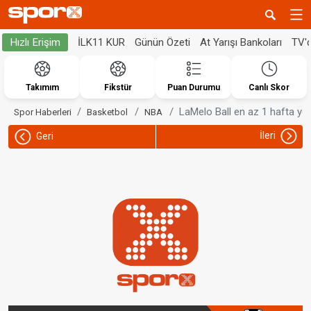
İLK11 KUR
Günün Özeti
At Yarışı Bankoları
TV'
Hızlı Erişim
Takımım
Fikstür
Puan Durumu
Canlı Skor
LaMelo Ball en az 1 hafta yo
Spor Haberleri
Basketbol
NBA
İleri
Geri