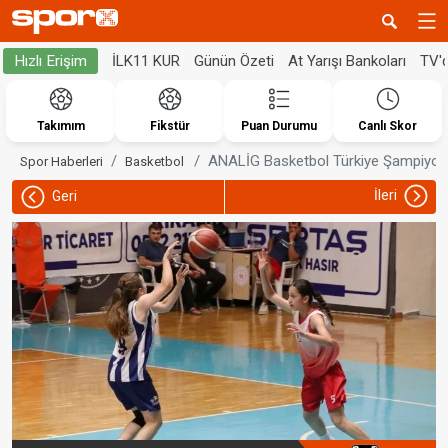
İLK11 KUR
Günün Özeti
At Yarışı Bankoları
TV'
Hızlı Erişim
Takımım
Fikstür
Puan Durumu
Canlı Skor
ANALİG Basketbol Türkiye Şampiyon
Spor Haberleri
Basketbol
İleri
Geri