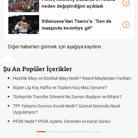
neden değiştirdiğini açıkladı
Villanueva'dan Towns'a: "Sen de
maaşında kesintiye git!"
Diğer haberleri görmek için aşağıya kaydırın.
Şu An Popüler İçerikler
ık Maçı ve Dostluk Maçı Nedir? Resmî Maçlardan Farkları
Puan Duru
Lig Kaç Hafta ve Toplam Kaç Maç Oynanır?
Skor Ne D
e'de Transfer Dönemi Ne Zaman Başlıyor ve Bitiyor?
Futbol Na
bancı Oyuncu Kuralı Nedir? Güncel Sezonda Nasıl
Deplasman
nıyor?
Uygulanıy
edir? PFDK Açılımı, Görevleri ve Karar Süreci
DGS Sonu
Tarihini 