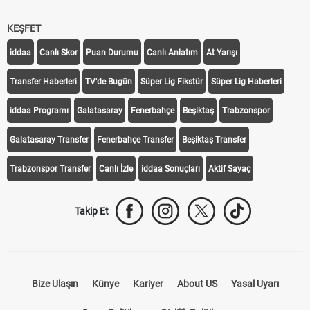
KEŞFET
iddaa
Canlı Skor
Puan Durumu
Canlı Anlatım
At Yarışı
Transfer Haberleri
TV'de Bugün
Süper Lig Fikstür
Süper Lig Haberleri
iddaa Programı
Galatasaray
Fenerbahçe
Beşiktaş
Trabzonspor
Galatasaray Transfer
Fenerbahçe Transfer
Beşiktaş Transfer
Trabzonspor Transfer
Canlı İzle
iddaa Sonuçları
Aktif Sayaç
Takip Et
Bize Ulaşın
Künye
Kariyer
About US
Yasal Uyarı