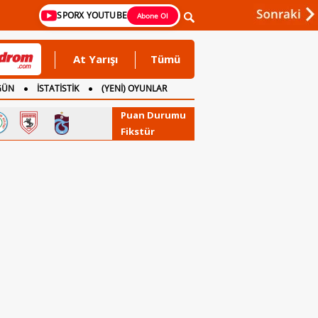
SPORX YOUTUBE
Abone Ol
At Yarışı
Tümü
GÜN
İSTATİSTİK
(YENİ) OYUNLAR
Puan Durumu
Fikstür