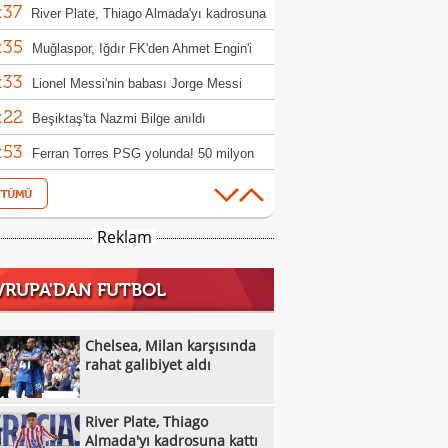
:37
River Plate, Thiago Almada'yı kadrosuna
:35
Muğlaspor, Iğdır FK'den Ahmet Engin'i
:33
fer etti
Lionel Messi'nin babası Jorge Messi
:22
tını kaybetti
Beşiktaş'ta Nazmi Bilge anıldı
:53
Ferran Torres PSG yolunda! 50 milyon
:53
luk transfer
Berkan Kutlu Konyaspor'a veda etti!
:38
Salah'a Araklı'da arazi teklifi: O anlar ilgi
Reklam
:16
ü
VakıfBank, Çek pasör çaprazı Monika
VRUPA'DAN FUTBOL
:09
cuska'yı transfer etti
Eski milli futbolcu Haluk Erdem hayatını
:06
etti
Trabzonspor'da transfer uçağı kalkıyor:
Chelsea, Milan karşısında
:57
win Nunez
rahat galibiyet aldı
Alanyaspor, Baran Ali Gezek ve Şahin
:48
i kadrosuna kattı
Trabzonspor'da Salah etkisi: Kombine
River Plate, Thiago
:43
şlarında rekor!
Galatasaray, Manisa FK'den Umut
Almada'yı kadrosuna kattı