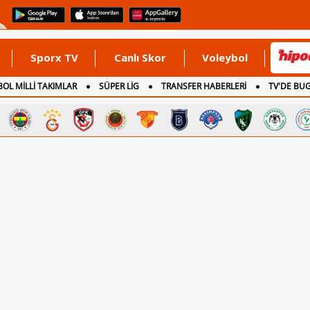
Sporx TV
Canlı Skor
Voleybol
OL MİLLİ TAKIMLAR
SÜPER LİG
TRANSFER HABERLERİ
TV'DE BU