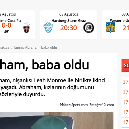
08 Ağustos
08 Ağustos
Hartberg-Sturm Graz
Westerlo-Union St.Gilloise
20:30
21:45
şiktaş
Tammy Abraham, baba oldu
ham, baba oldu
S
am, nişanlısı Leah Monroe ile birlikte ikinci
17
 yaşadı. Abraham, kızlarının doğumunu
17
açık
sözleriyle duyurdu.
17
Haber:
Sporx.com,
Fotoğraf:
X.com
17
17
5 yı