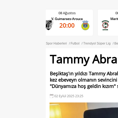
08 Ağustos
08 Ağustos
V. Guimaraes-Arouca
Maritimo-Casa Pia
0-0
<
20:00
45'
Spor Haberleri
Futbol
Trendyol Süper Lig
Be
Tammy Abra
Beşiktaş'ın yıldızı Tammy Abrah
kez ebeveyn olmanın sevincini
"Dünyamıza hoş geldin kızım" 
02 Eylül 2025 23:25