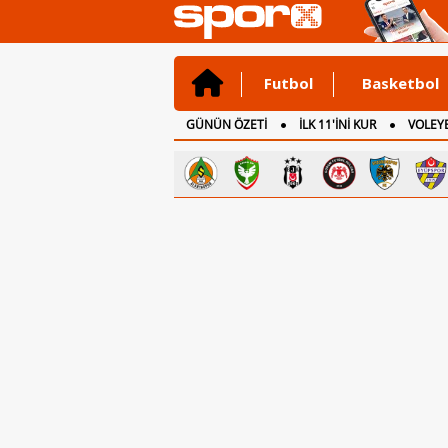
Futbol
Basketbol
GÜNÜN ÖZETİ
İLK 11'İNİ KUR
VOLEYB
CANLI ANLATIM
İNGİLTERE