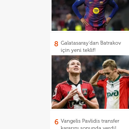
8
Galatasaray'dan Batrakov
için yeni teklif!
6
Vangelis Pavlidis transfer
kararını sonunda verdi!