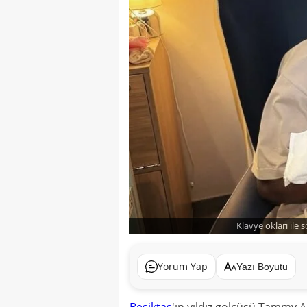
Klavye okları ile 
Yorum Yap
Yazı Boyutu