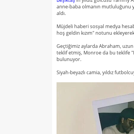
Beşiktaş
'ın yıldız golcüsü Tammy Ab
anne-baba olmanın mutluluğunu yaşa
aldı.
Müjdeli haberi sosyal medya hes
hoş geldin kızım" notunu ekleyerek 
Geçtiğimiz aylarda Abraham, uzun
teklif etmiş, Monroe da bu teklife "
bulunuyor.
Siyah-beyazlı camia, yıldız futbolcu