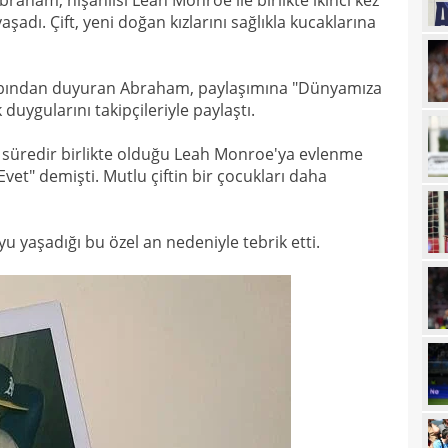
raham, nişanlısı Leah Monroe ile birlikte ikinci kez
14
dı. Çift, yeni doğan kızlarını sağlıkla kucaklarına
Erde
14
için
abından duyuran Abraham, paylaşımına "Dünyamıza
14
Luk
duygularını takipçileriyle paylaştı.
13
 süredir birlikte olduğu Leah Monroe'ya evlenme
13
Sala
Evet" demişti. Mutlu çiftin bir çocukları daha
13
sonu
12
arka
yu yaşadığı bu özel an nedeniyle tebrik etti.
12
itiraf
12
ayrıl
12
talip
12
5 mi
11
Avru
11