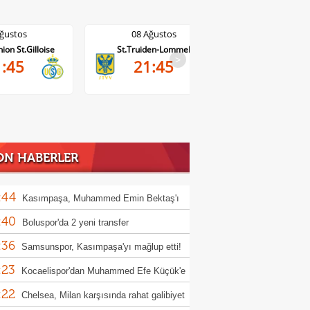
08 Ağustos
08 Ağustos
St.Truiden-Lommel
Standard Liege-Cercle Brugge
Wo
>
21:45
19:15
ON HABERLER
:44
Kasımpaşa, Muhammed Emin Bektaş'ı
:40
ladı!
Boluspor'da 2 yeni transfer
:36
Samsunspor, Kasımpaşa'yı mağlup etti!
:23
Kocaelispor'dan Muhammed Efe Küçük'e
:22
llık imza
Chelsea, Milan karşısında rahat galibiyet