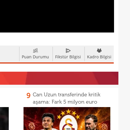
21
21
Luk
21
21
Rulli
Şamp
Puan Durumu
Fikstür Bilgisi
Kadro Bilgisi
9
Can Uzun transferinde kritik
aşama: Fark 5 milyon euro